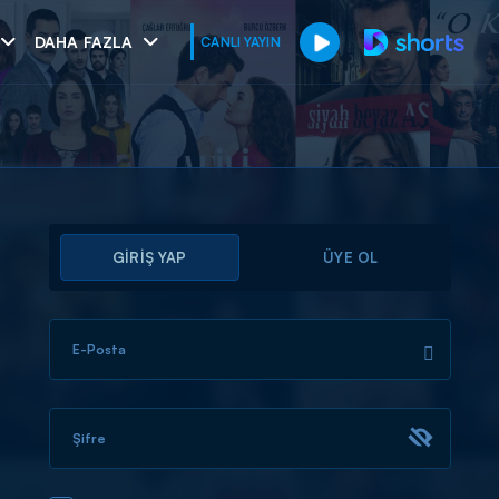
DAHA FAZLA
CANLI YAYIN
GİRİŞ YAP
ÜYE OL
E-Posta
muhteşem ikili
I
Şifre