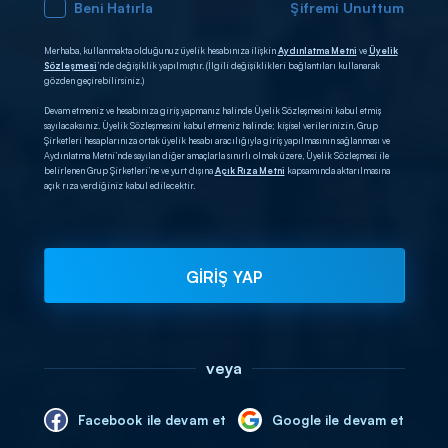
Beni Hatırla
Şifremi Unuttum
Merhaba, kullanmakta olduğunuz üyelik hesabınıza ilişkin
Aydınlatma Metni
ve
Üyelik
Sözleşmesi
’nde değişiklik yapılmıştır. (İlgili değişiklikleri bağlantıları kullanarak
gözden geçirebilirsiniz.)
Devam etmeniz ve hesabınıza giriş yapmanız halinde Üyelik Sözleşmesini kabul etmiş
sayılacaksınız. Üyelik Sözleşmesini kabul etmeniz halinde; kişisel verilerinizin, Grup
Şirketleri hesaplarınıza ortak üyelik hesabı aracılığıyla giriş yapılmasının sağlanması ve
Aydınlatma Metni’nde sayılan diğer amaçlarla sınırlı olmak üzere, Üyelik Sözleşmesi ile
belirlenen Grup Şirketleri’ne ve yurt dışına
Açık Rıza Metni
kapsamında aktarılmasına
açık rıza verdiğiniz kabul edilecektir.
GİRİŞ YAP
veya
Facebook ile devam et
Google ile devam et