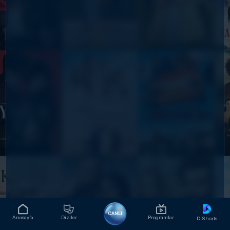
CANLI
Anasayfa
Diziler
Programlar
D-Shorts