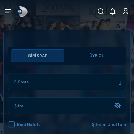
Arama
GİRİŞ YAP
ÜYE OL
muhteşem ikili
ARAMA SONUÇLARI
E-Posta
Şifre
Beni Hatırla
Şifremi Unuttum
DİĞER SONUÇLAR