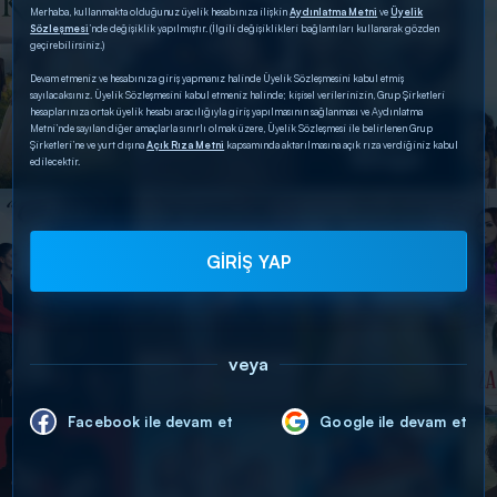
Merhaba, kullanmakta olduğunuz üyelik hesabınıza ilişkin
Aydınlatma Metni
ve
Üyelik
Sözleşmesi
’nde değişiklik yapılmıştır. (İlgili değişiklikleri bağlantıları kullanarak gözden
geçirebilirsiniz.)
Devam etmeniz ve hesabınıza giriş yapmanız halinde Üyelik Sözleşmesini kabul etmiş
sayılacaksınız. Üyelik Sözleşmesini kabul etmeniz halinde; kişisel verilerinizin, Grup Şirketleri
hesaplarınıza ortak üyelik hesabı aracılığıyla giriş yapılmasının sağlanması ve Aydınlatma
Metni’nde sayılan diğer amaçlarla sınırlı olmak üzere, Üyelik Sözleşmesi ile belirlenen Grup
Şirketleri’ne ve yurt dışına
Açık Rıza Metni
kapsamında aktarılmasına açık rıza verdiğiniz kabul
edilecektir.
GİRİŞ YAP
veya
Facebook ile devam et
Google ile devam et