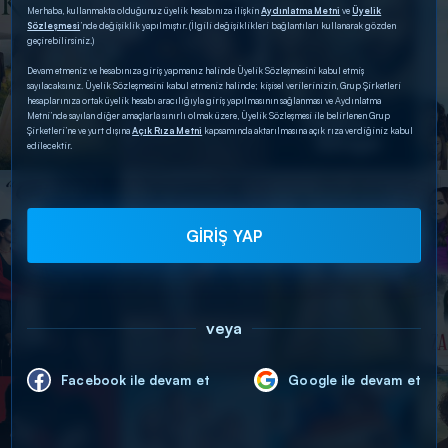
Merhaba, kullanmakta olduğunuz üyelik hesabınıza ilişkin
Aydınlatma Metni
ve
Üyelik
Sözleşmesi
’nde değişiklik yapılmıştır. (İlgili değişiklikleri bağlantıları kullanarak gözden
geçirebilirsiniz.)
Devam etmeniz ve hesabınıza giriş yapmanız halinde Üyelik Sözleşmesini kabul etmiş
sayılacaksınız. Üyelik Sözleşmesini kabul etmeniz halinde; kişisel verilerinizin, Grup Şirketleri
hesaplarınıza ortak üyelik hesabı aracılığıyla giriş yapılmasının sağlanması ve Aydınlatma
Metni’nde sayılan diğer amaçlarla sınırlı olmak üzere, Üyelik Sözleşmesi ile belirlenen Grup
Şirketleri’ne ve yurt dışına
Açık Rıza Metni
kapsamında aktarılmasına açık rıza verdiğiniz kabul
edilecektir.
GİRİŞ YAP
veya
Facebook ile devam et
Google ile devam et