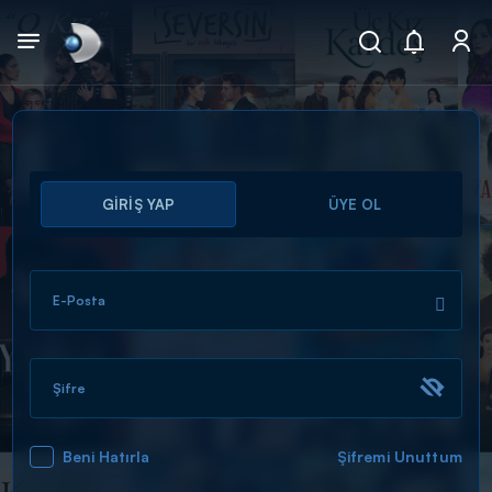
Arama
GİRİŞ YAP
ÜYE OL
muhteşem ikili
ARAMA SONUÇLARI
E-Posta
Şifre
Beni Hatırla
Şifremi Unuttum
DİĞER SONUÇLAR