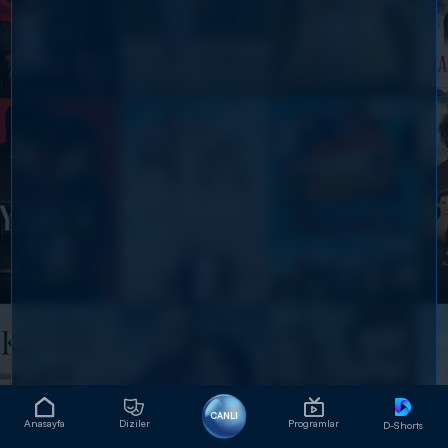
CANLI
Anasayfa
Diziler
Programlar
D-Shorts