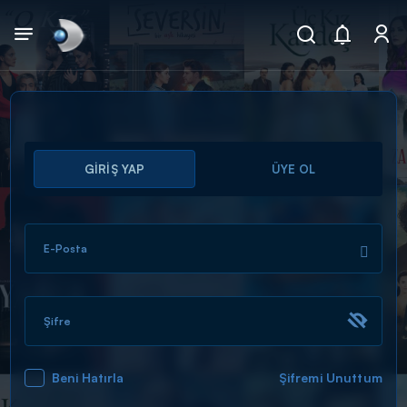
Arama
GİRİŞ YAP
ÜYE OL
muhteşem ikili
ARAMA SONUÇLARI
E-Posta
Şifre
Beni Hatırla
Şifremi Unuttum
DİĞER SONUÇLAR