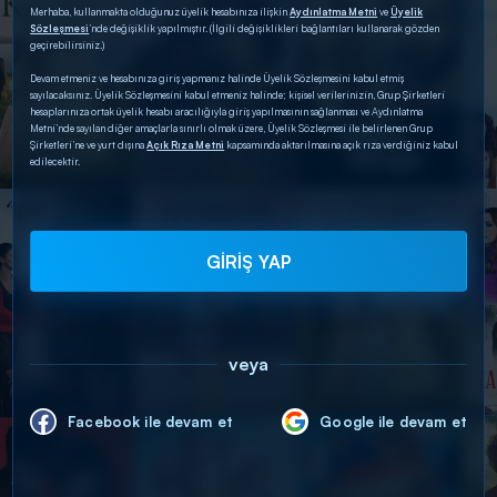
Merhaba, kullanmakta olduğunuz üyelik hesabınıza ilişkin
Aydınlatma Metni
ve
Üyelik
Sözleşmesi
’nde değişiklik yapılmıştır. (İlgili değişiklikleri bağlantıları kullanarak gözden
geçirebilirsiniz.)
Devam etmeniz ve hesabınıza giriş yapmanız halinde Üyelik Sözleşmesini kabul etmiş
sayılacaksınız. Üyelik Sözleşmesini kabul etmeniz halinde; kişisel verilerinizin, Grup Şirketleri
hesaplarınıza ortak üyelik hesabı aracılığıyla giriş yapılmasının sağlanması ve Aydınlatma
Metni’nde sayılan diğer amaçlarla sınırlı olmak üzere, Üyelik Sözleşmesi ile belirlenen Grup
Şirketleri’ne ve yurt dışına
Açık Rıza Metni
kapsamında aktarılmasına açık rıza verdiğiniz kabul
edilecektir.
GİRİŞ YAP
veya
Facebook ile devam et
Google ile devam et