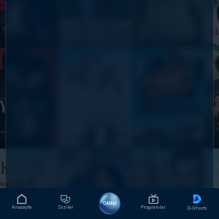
CANLI
Anasayfa
Diziler
Programlar
D-Shorts