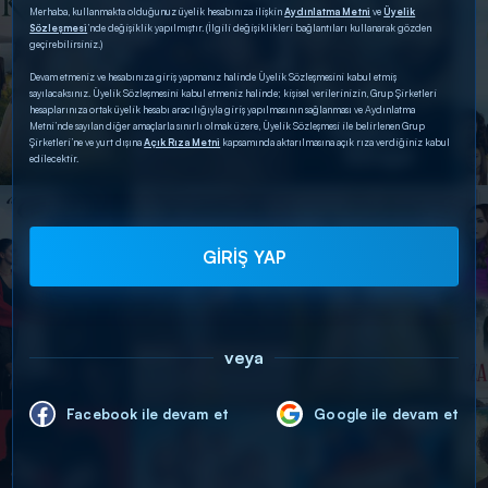
Merhaba, kullanmakta olduğunuz üyelik hesabınıza ilişkin
Aydınlatma Metni
ve
Üyelik
Sözleşmesi
’nde değişiklik yapılmıştır. (İlgili değişiklikleri bağlantıları kullanarak gözden
geçirebilirsiniz.)
Devam etmeniz ve hesabınıza giriş yapmanız halinde Üyelik Sözleşmesini kabul etmiş
sayılacaksınız. Üyelik Sözleşmesini kabul etmeniz halinde; kişisel verilerinizin, Grup Şirketleri
hesaplarınıza ortak üyelik hesabı aracılığıyla giriş yapılmasının sağlanması ve Aydınlatma
Metni’nde sayılan diğer amaçlarla sınırlı olmak üzere, Üyelik Sözleşmesi ile belirlenen Grup
Şirketleri’ne ve yurt dışına
Açık Rıza Metni
kapsamında aktarılmasına açık rıza verdiğiniz kabul
edilecektir.
GİRİŞ YAP
veya
Facebook ile devam et
Google ile devam et