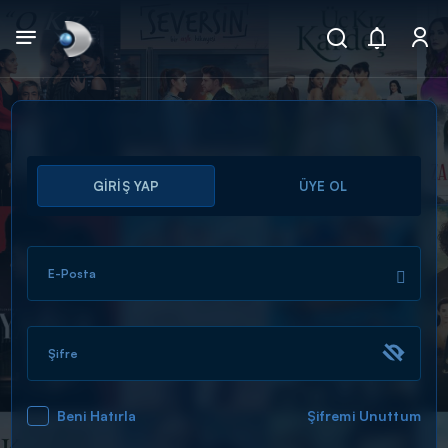
Arama
GİRİŞ YAP
ÜYE OL
muhteşem ikili
ARAMA SONUÇLARI
E-Posta
Şifre
Beni Hatırla
Şifremi Unuttum
DİĞER SONUÇLAR