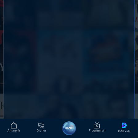
CANLI
Anasayfa
Diziler
Programlar
D-Shorts