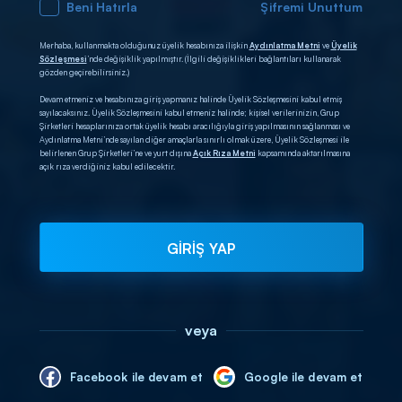
Beni Hatırla
Şifremi Unuttum
Merhaba, kullanmakta olduğunuz üyelik hesabınıza ilişkin
Aydınlatma Metni
ve
Üyelik
Sözleşmesi
’nde değişiklik yapılmıştır. (İlgili değişiklikleri bağlantıları kullanarak
gözden geçirebilirsiniz.)
Devam etmeniz ve hesabınıza giriş yapmanız halinde Üyelik Sözleşmesini kabul etmiş
sayılacaksınız. Üyelik Sözleşmesini kabul etmeniz halinde; kişisel verilerinizin, Grup
Şirketleri hesaplarınıza ortak üyelik hesabı aracılığıyla giriş yapılmasının sağlanması ve
Aydınlatma Metni’nde sayılan diğer amaçlarla sınırlı olmak üzere, Üyelik Sözleşmesi ile
belirlenen Grup Şirketleri’ne ve yurt dışına
Açık Rıza Metni
kapsamında aktarılmasına
açık rıza verdiğiniz kabul edilecektir.
GİRİŞ YAP
veya
Facebook ile devam et
Google ile devam et