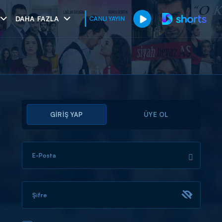
DAHA FAZLA
CANLI YAYIN
GİRİŞ YAP
ÜYE OL
E-Posta
muhteşem ikili
I
Şifre