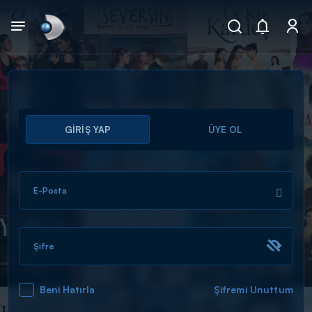
Arama
GİRİŞ YAP
ÜYE OL
muhteşem ikili
ARAMA SONUÇLARI
E-Posta
Şifre
Beni Hatırla
Şifremi Unuttum
DİĞER SONUÇLAR