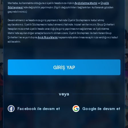
Merhaba, kullanmakta olduğunuz üyelik hesabınıza ilişkin
Aydınlatma Metni
ve
Üyelik
Sözleşmesi
’nde değişiklik yapılmıştır. (İlgili değişiklikleri bağlantıları kullanarak gözden
geçirebilirsiniz.)
Devam etmeniz ve hesabınıza giriş yapmanız halinde Üyelik Sözleşmesini kabul etmiş
sayılacaksınız. Üyelik Sözleşmesini kabul etmeniz halinde; kişisel verilerinizin, Grup Şirketleri
hesaplarınıza ortak üyelik hesabı aracılığıyla giriş yapılmasının sağlanması ve Aydınlatma
Metni’nde sayılan diğer amaçlarla sınırlı olmak üzere, Üyelik Sözleşmesi ile belirlenen Grup
Şirketleri’ne ve yurt dışına
Açık Rıza Metni
kapsamında aktarılmasına açık rıza verdiğiniz kabul
edilecektir.
GİRİŞ YAP
veya
Facebook ile devam et
Google ile devam et