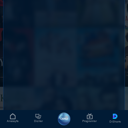
CANLI
Anasayfa
Diziler
Programlar
D-Shorts