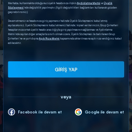
Merhaba, kullanmakta olduğunuz üyelik hesabınıza ilişkin
Aydınlatma Metni
ve
Üyelik
Sözleşmesi
’nde değişiklik yapılmıştır. (İlgili değişiklikleri bağlantıları kullanarak gözden
geçirebilirsiniz.)
Devam etmeniz ve hesabınıza giriş yapmanız halinde Üyelik Sözleşmesini kabul etmiş
sayılacaksınız. Üyelik Sözleşmesini kabul etmeniz halinde; kişisel verilerinizin, Grup Şirketleri
hesaplarınıza ortak üyelik hesabı aracılığıyla giriş yapılmasının sağlanması ve Aydınlatma
Metni’nde sayılan diğer amaçlarla sınırlı olmak üzere, Üyelik Sözleşmesi ile belirlenen Grup
Şirketleri’ne ve yurt dışına
Açık Rıza Metni
kapsamında aktarılmasına açık rıza verdiğiniz kabul
edilecektir.
GİRİŞ YAP
veya
Facebook ile devam et
Google ile devam et