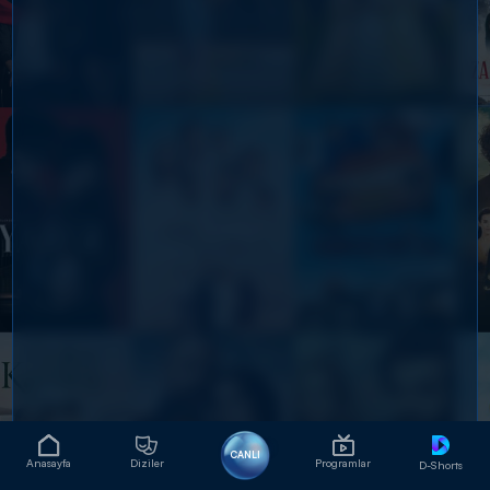
CANLI
Anasayfa
Diziler
Programlar
D-Shorts