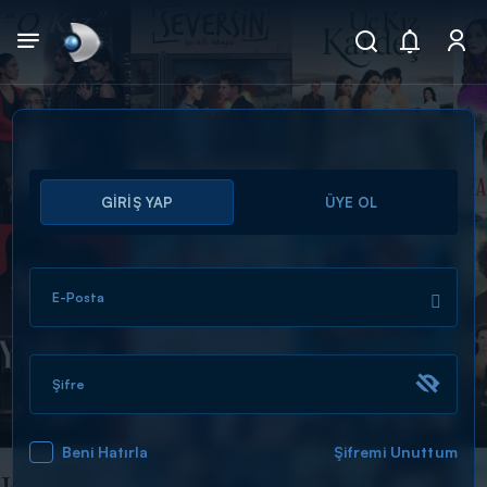
Arama
GİRİŞ YAP
ÜYE OL
muhteşem ikili
ARAMA SONUÇLARI
E-Posta
Şifre
Beni Hatırla
Şifremi Unuttum
DİĞER SONUÇLAR