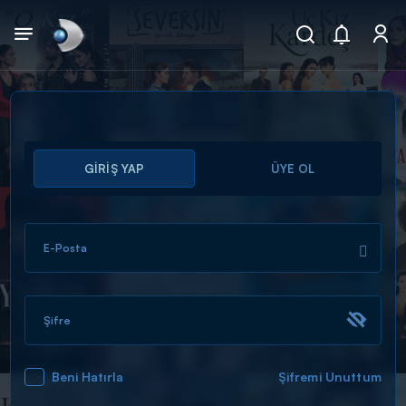
Arama
GİRİŞ YAP
ÜYE OL
muhteşem ikili
ARAMA SONUÇLARI
E-Posta
Şifre
Beni Hatırla
Şifremi Unuttum
DİĞER SONUÇLAR