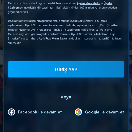
Merhaba, kullanmakta olduğunuz üyelik hesabınıza ilişkin
Aydınlatma Metni
ve
Üyelik
Sözleşmesi
’nde değişiklik yapılmıştır. (İlgili değişiklikleri bağlantıları kullanarak gözden
geçirebilirsiniz.)
Devam etmeniz ve hesabınıza giriş yapmanız halinde Üyelik Sözleşmesini kabul etmiş
sayılacaksınız. Üyelik Sözleşmesini kabul etmeniz halinde; kişisel verilerinizin, Grup Şirketleri
hesaplarınıza ortak üyelik hesabı aracılığıyla giriş yapılmasının sağlanması ve Aydınlatma
Metni’nde sayılan diğer amaçlarla sınırlı olmak üzere, Üyelik Sözleşmesi ile belirlenen Grup
Şirketleri’ne ve yurt dışına
Açık Rıza Metni
kapsamında aktarılmasına açık rıza verdiğiniz kabul
edilecektir.
GİRİŞ YAP
veya
Facebook ile devam et
Google ile devam et