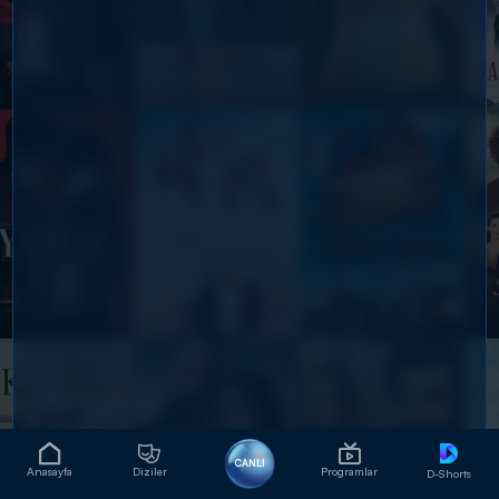
CANLI
Anasayfa
Diziler
Programlar
D-Shorts