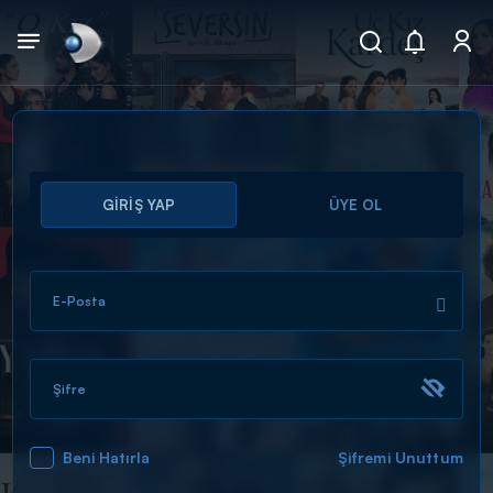
Arama
GİRİŞ YAP
ÜYE OL
muhteşem ikili
ARAMA SONUÇLARI
E-Posta
Şifre
Beni Hatırla
Şifremi Unuttum
DİĞER SONUÇLAR