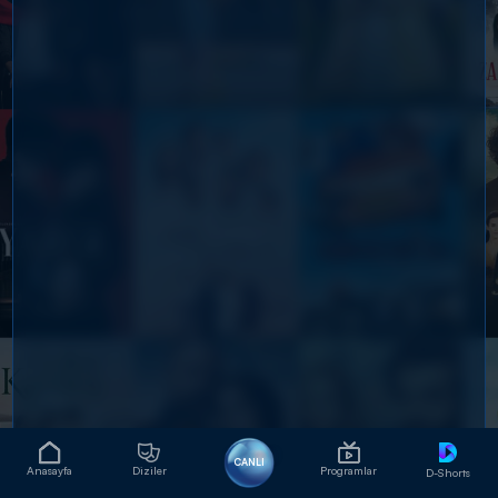
CANLI
Anasayfa
Diziler
Programlar
D-Shorts