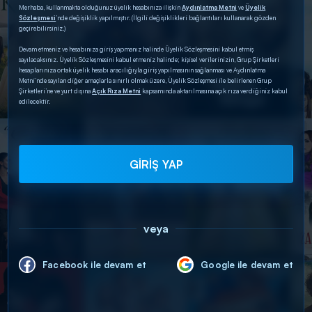
Merhaba, kullanmakta olduğunuz üyelik hesabınıza ilişkin
Aydınlatma Metni
ve
Üyelik
Sözleşmesi
’nde değişiklik yapılmıştır. (İlgili değişiklikleri bağlantıları kullanarak gözden
geçirebilirsiniz.)
Devam etmeniz ve hesabınıza giriş yapmanız halinde Üyelik Sözleşmesini kabul etmiş
sayılacaksınız. Üyelik Sözleşmesini kabul etmeniz halinde; kişisel verilerinizin, Grup Şirketleri
hesaplarınıza ortak üyelik hesabı aracılığıyla giriş yapılmasının sağlanması ve Aydınlatma
Metni’nde sayılan diğer amaçlarla sınırlı olmak üzere, Üyelik Sözleşmesi ile belirlenen Grup
Şirketleri’ne ve yurt dışına
Açık Rıza Metni
kapsamında aktarılmasına açık rıza verdiğiniz kabul
edilecektir.
GİRİŞ YAP
veya
Facebook ile devam et
Google ile devam et