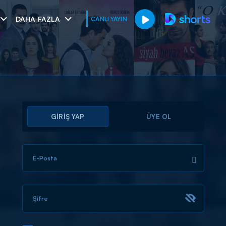
DAHA FAZLA
CANLI YAYIN
GİRİŞ YAP
ÜYE OL
E-Posta
muhteşem ikili
I
Şifre