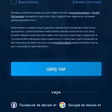
Beni Hatırla
Şifremi Unuttum
Merhaba, kullanmakta olduğunuz üyelik hesabınıza ilişkin
Aydınlatma Metni
ve
Üyelik
Sözleşmesi
’nde değişiklik yapılmıştır. (İlgili değişiklikleri bağlantıları kullanarak
gözden geçirebilirsiniz.)
Devam etmeniz ve hesabınıza giriş yapmanız halinde Üyelik Sözleşmesini kabul etmiş
sayılacaksınız. Üyelik Sözleşmesini kabul etmeniz halinde; kişisel verilerinizin, Grup
Şirketleri hesaplarınıza ortak üyelik hesabı aracılığıyla giriş yapılmasının sağlanması ve
Aydınlatma Metni’nde sayılan diğer amaçlarla sınırlı olmak üzere, Üyelik Sözleşmesi ile
belirlenen Grup Şirketleri’ne ve yurt dışına
Açık Rıza Metni
kapsamında aktarılmasına
açık rıza verdiğiniz kabul edilecektir.
GİRİŞ YAP
veya
Facebook ile devam et
Google ile devam et