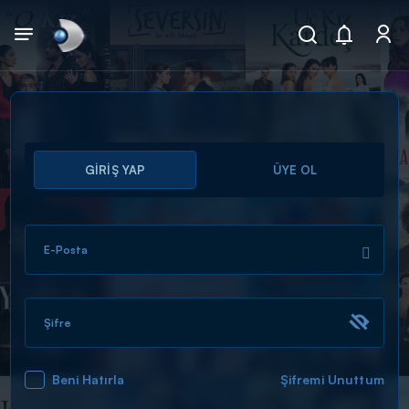
Arama
GİRİŞ YAP
ÜYE OL
muhteşem ikili
ARAMA SONUÇLARI
E-Posta
Şifre
Beni Hatırla
Şifremi Unuttum
DİĞER SONUÇLAR