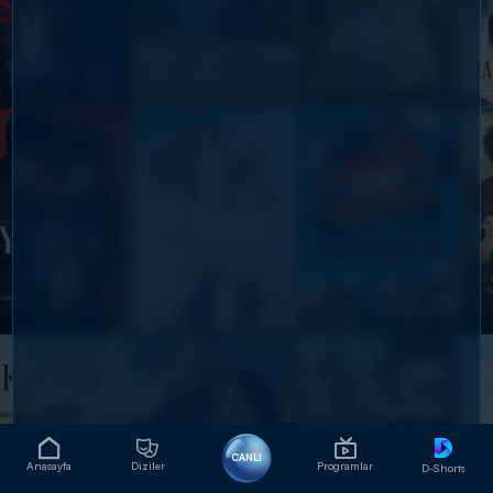
CANLI
Anasayfa
Diziler
Programlar
D-Shorts