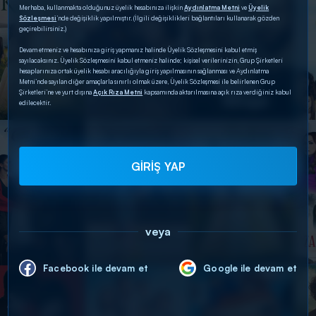
Merhaba, kullanmakta olduğunuz üyelik hesabınıza ilişkin
Aydınlatma Metni
ve
Üyelik
Sözleşmesi
’nde değişiklik yapılmıştır. (İlgili değişiklikleri bağlantıları kullanarak gözden
geçirebilirsiniz.)
Devam etmeniz ve hesabınıza giriş yapmanız halinde Üyelik Sözleşmesini kabul etmiş
sayılacaksınız. Üyelik Sözleşmesini kabul etmeniz halinde; kişisel verilerinizin, Grup Şirketleri
hesaplarınıza ortak üyelik hesabı aracılığıyla giriş yapılmasının sağlanması ve Aydınlatma
Metni’nde sayılan diğer amaçlarla sınırlı olmak üzere, Üyelik Sözleşmesi ile belirlenen Grup
Şirketleri’ne ve yurt dışına
Açık Rıza Metni
kapsamında aktarılmasına açık rıza verdiğiniz kabul
edilecektir.
GİRİŞ YAP
veya
Facebook ile devam et
Google ile devam et