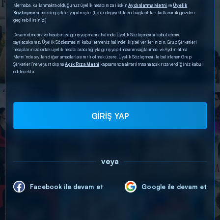
Merhaba, kullanmakta olduğunuz üyelik hesabınıza ilişkin
Aydınlatma Metni
ve
Üyelik
Sözleşmesi
’nde değişiklik yapılmıştır. (İlgili değişiklikleri bağlantıları kullanarak gözden
geçirebilirsiniz.)
Devam etmeniz ve hesabınıza giriş yapmanız halinde Üyelik Sözleşmesini kabul etmiş
sayılacaksınız. Üyelik Sözleşmesini kabul etmeniz halinde; kişisel verilerinizin, Grup Şirketleri
hesaplarınıza ortak üyelik hesabı aracılığıyla giriş yapılmasının sağlanması ve Aydınlatma
Metni’nde sayılan diğer amaçlarla sınırlı olmak üzere, Üyelik Sözleşmesi ile belirlenen Grup
Şirketleri’ne ve yurt dışına
Açık Rıza Metni
kapsamında aktarılmasına açık rıza verdiğiniz kabul
edilecektir.
GİRİŞ YAP
veya
Facebook ile devam et
Google ile devam et