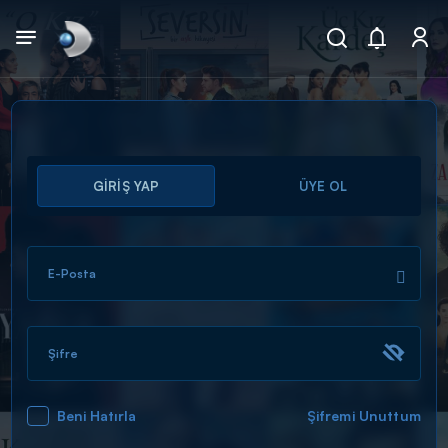
Arama
GİRİŞ YAP
ÜYE OL
muhteşem ikili
ARAMA SONUÇLARI
E-Posta
Şifre
Beni Hatırla
Şifremi Unuttum
DİĞER SONUÇLAR