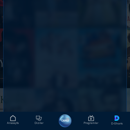
CANLI
Anasayfa
Diziler
Programlar
D-Shorts