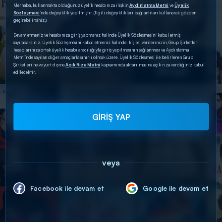
Merhaba, kullanmakta olduğunuz üyelik hesabınıza ilişkin
Aydınlatma Metni
ve
Üyelik
Sözleşmesi
’nde değişiklik yapılmıştır. (İlgili değişiklikleri bağlantıları kullanarak gözden
geçirebilirsiniz.)
Devam etmeniz ve hesabınıza giriş yapmanız halinde Üyelik Sözleşmesini kabul etmiş
sayılacaksınız. Üyelik Sözleşmesini kabul etmeniz halinde; kişisel verilerinizin, Grup Şirketleri
hesaplarınıza ortak üyelik hesabı aracılığıyla giriş yapılmasının sağlanması ve Aydınlatma
Metni’nde sayılan diğer amaçlarla sınırlı olmak üzere, Üyelik Sözleşmesi ile belirlenen Grup
Şirketleri’ne ve yurt dışına
Açık Rıza Metni
kapsamında aktarılmasına açık rıza verdiğiniz kabul
edilecektir.
GİRİŞ YAP
veya
Facebook ile devam et
Google ile devam et