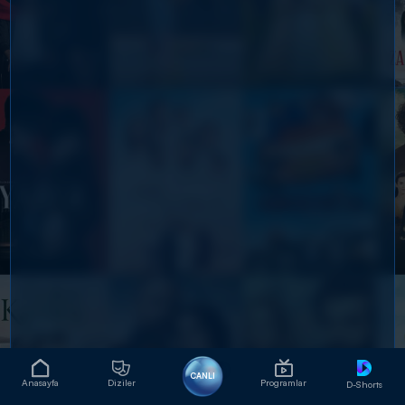
CANLI
Anasayfa
Diziler
Programlar
D-Shorts