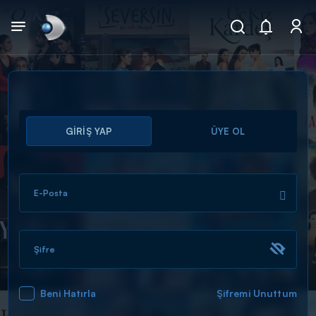
Arama
GİRİŞ YAP
ÜYE OL
muhteşem ikili
ARAMA SONUÇLARI
E-Posta
Şifre
Beni Hatırla
Şifremi Unuttum
DİĞER SONUÇLAR