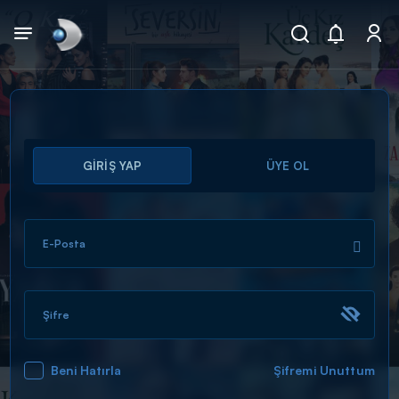
Arama
GİRİŞ YAP
ÜYE OL
muhteşem ikili
ARAMA SONUÇLARI
E-Posta
Şifre
Beni Hatırla
Şifremi Unuttum
DİĞER SONUÇLAR