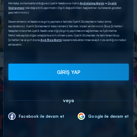
Merhaba, kullanmakta olduğunuz üyelik hesabınıza ilişkin
Aydınlatma Metni
ve
Üyelik
Sözleşmesi
’nde değişiklik yapılmıştır. (İlgili değişiklikleri bağlantıları kullanarak gözden
geçirebilirsiniz.)
Devam etmeniz ve hesabınıza giriş yapmanız halinde Üyelik Sözleşmesini kabul etmiş
sayılacaksınız. Üyelik Sözleşmesini kabul etmeniz halinde; kişisel verilerinizin, Grup Şirketleri
hesaplarınıza ortak üyelik hesabı aracılığıyla giriş yapılmasının sağlanması ve Aydınlatma
Metni’nde sayılan diğer amaçlarla sınırlı olmak üzere, Üyelik Sözleşmesi ile belirlenen Grup
Şirketleri’ne ve yurt dışına
Açık Rıza Metni
kapsamında aktarılmasına açık rıza verdiğiniz kabul
edilecektir.
GİRİŞ YAP
veya
Facebook ile devam et
Google ile devam et