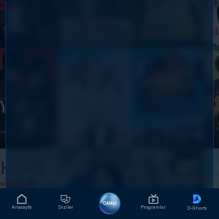
CANLI
Anasayfa
Diziler
Programlar
D-Shorts