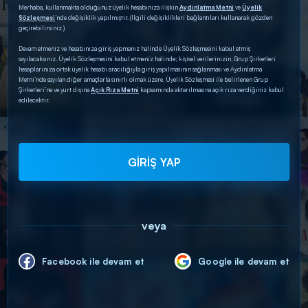
Merhaba, kullanmakta olduğunuz üyelik hesabınıza ilişkin
Aydınlatma Metni
ve
Üyelik
Sözleşmesi
’nde değişiklik yapılmıştır. (İlgili değişiklikleri bağlantıları kullanarak gözden
geçirebilirsiniz.)
Devam etmeniz ve hesabınıza giriş yapmanız halinde Üyelik Sözleşmesini kabul etmiş
sayılacaksınız. Üyelik Sözleşmesini kabul etmeniz halinde; kişisel verilerinizin, Grup Şirketleri
hesaplarınıza ortak üyelik hesabı aracılığıyla giriş yapılmasının sağlanması ve Aydınlatma
Metni’nde sayılan diğer amaçlarla sınırlı olmak üzere, Üyelik Sözleşmesi ile belirlenen Grup
Şirketleri’ne ve yurt dışına
Açık Rıza Metni
kapsamında aktarılmasına açık rıza verdiğiniz kabul
edilecektir.
GİRİŞ YAP
veya
Facebook ile devam et
Google ile devam et