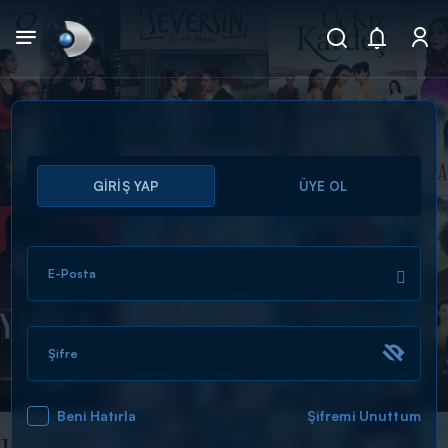
Arama
GİRİŞ YAP
ÜYE OL
muhteşem ikili
ARAMA SONUÇLARI
E-Posta
Şifre
Beni Hatırla
Şifremi Unuttum
DİĞER SONUÇLAR