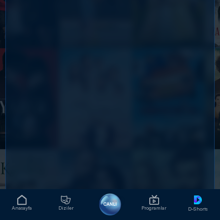
CANLI
Anasayfa
Diziler
Programlar
D-Shorts