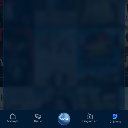
CANLI
Anasayfa
Diziler
Programlar
D-Shorts