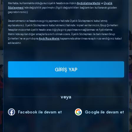
Merhaba, kullanmakta olduğunuz üyelik hesabınıza ilişkin
Aydınlatma Metni
ve
Üyelik
Sözleşmesi
’nde değişiklik yapılmıştır. (İlgili değişiklikleri bağlantıları kullanarak gözden
geçirebilirsiniz.)
Devam etmeniz ve hesabınıza giriş yapmanız halinde Üyelik Sözleşmesini kabul etmiş
sayılacaksınız. Üyelik Sözleşmesini kabul etmeniz halinde; kişisel verilerinizin, Grup Şirketleri
hesaplarınıza ortak üyelik hesabı aracılığıyla giriş yapılmasının sağlanması ve Aydınlatma
Metni’nde sayılan diğer amaçlarla sınırlı olmak üzere, Üyelik Sözleşmesi ile belirlenen Grup
Şirketleri’ne ve yurt dışına
Açık Rıza Metni
kapsamında aktarılmasına açık rıza verdiğiniz kabul
edilecektir.
GİRİŞ YAP
veya
Facebook ile devam et
Google ile devam et