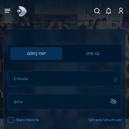
Arama
GİRİŞ YAP
ÜYE OL
muhteşem ikili
ARAMA SONUÇLARI
E-Posta
Şifre
Beni Hatırla
Şifremi Unuttum
DİĞER SONUÇLAR