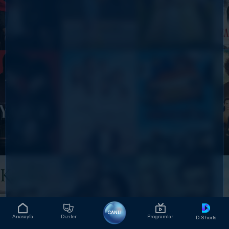
CANLI
Anasayfa
Diziler
Programlar
D-Shorts