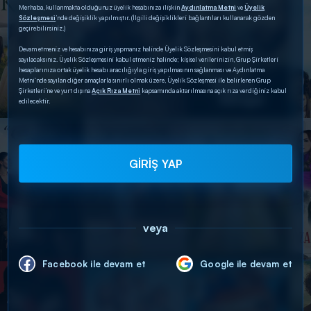
Merhaba, kullanmakta olduğunuz üyelik hesabınıza ilişkin
Aydınlatma Metni
ve
Üyelik
Sözleşmesi
’nde değişiklik yapılmıştır. (İlgili değişiklikleri bağlantıları kullanarak gözden
geçirebilirsiniz.)
Devam etmeniz ve hesabınıza giriş yapmanız halinde Üyelik Sözleşmesini kabul etmiş
sayılacaksınız. Üyelik Sözleşmesini kabul etmeniz halinde; kişisel verilerinizin, Grup Şirketleri
hesaplarınıza ortak üyelik hesabı aracılığıyla giriş yapılmasının sağlanması ve Aydınlatma
Metni’nde sayılan diğer amaçlarla sınırlı olmak üzere, Üyelik Sözleşmesi ile belirlenen Grup
Şirketleri’ne ve yurt dışına
Açık Rıza Metni
kapsamında aktarılmasına açık rıza verdiğiniz kabul
edilecektir.
GİRİŞ YAP
veya
Facebook ile devam et
Google ile devam et