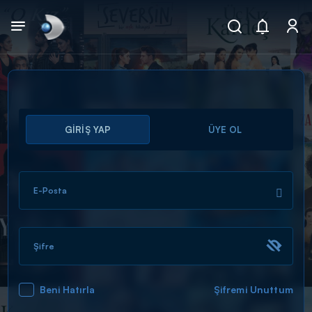
Arama
GİRİŞ YAP
ÜYE OL
muhteşem ikili
ARAMA SONUÇLARI
E-Posta
Şifre
Beni Hatırla
Şifremi Unuttum
DİĞER SONUÇLAR