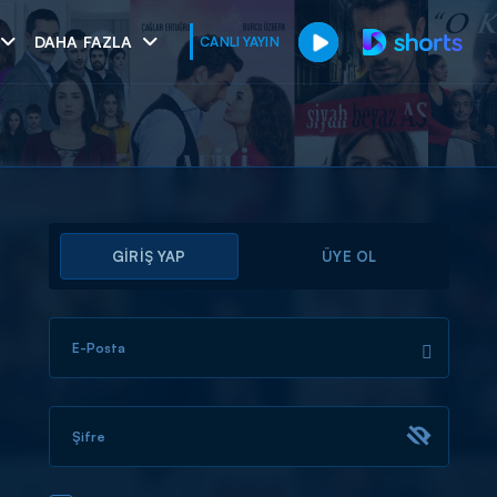
DAHA FAZLA
CANLI YAYIN
GİRİŞ YAP
ÜYE OL
E-Posta
muhteşem ikili
I
Şifre