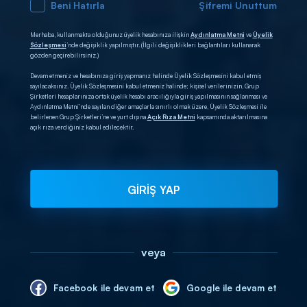
Beni Hatırla
Şifremi Unuttum
Merhaba, kullanmakta olduğunuz üyelik hesabınıza ilişkin
Aydınlatma Metni
ve
Üyelik
Sözleşmesi
’nde değişiklik yapılmıştır. (İlgili değişiklikleri bağlantıları kullanarak
gözden geçirebilirsiniz.)
Devam etmeniz ve hesabınıza giriş yapmanız halinde Üyelik Sözleşmesini kabul etmiş
sayılacaksınız. Üyelik Sözleşmesini kabul etmeniz halinde; kişisel verilerinizin, Grup
Şirketleri hesaplarınıza ortak üyelik hesabı aracılığıyla giriş yapılmasının sağlanması ve
Aydınlatma Metni’nde sayılan diğer amaçlarla sınırlı olmak üzere, Üyelik Sözleşmesi ile
belirlenen Grup Şirketleri’ne ve yurt dışına
Açık Rıza Metni
kapsamında aktarılmasına
açık rıza verdiğiniz kabul edilecektir.
GİRİŞ YAP
veya
Facebook ile devam et
Google ile devam et