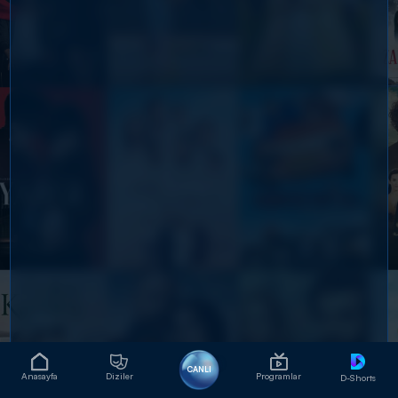
CANLI
Anasayfa
Diziler
Programlar
D-Shorts