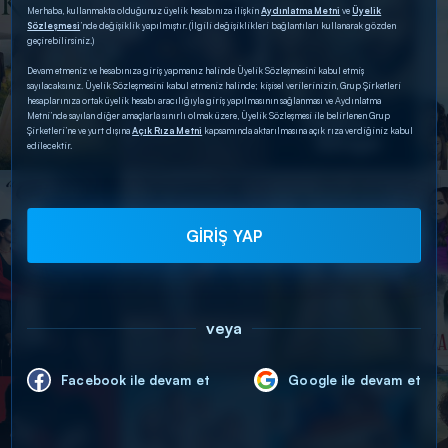
Merhaba, kullanmakta olduğunuz üyelik hesabınıza ilişkin
Aydınlatma Metni
ve
Üyelik
Sözleşmesi
’nde değişiklik yapılmıştır. (İlgili değişiklikleri bağlantıları kullanarak gözden
geçirebilirsiniz.)
Devam etmeniz ve hesabınıza giriş yapmanız halinde Üyelik Sözleşmesini kabul etmiş
sayılacaksınız. Üyelik Sözleşmesini kabul etmeniz halinde; kişisel verilerinizin, Grup Şirketleri
hesaplarınıza ortak üyelik hesabı aracılığıyla giriş yapılmasının sağlanması ve Aydınlatma
Metni’nde sayılan diğer amaçlarla sınırlı olmak üzere, Üyelik Sözleşmesi ile belirlenen Grup
Şirketleri’ne ve yurt dışına
Açık Rıza Metni
kapsamında aktarılmasına açık rıza verdiğiniz kabul
edilecektir.
GİRİŞ YAP
veya
Facebook ile devam et
Google ile devam et