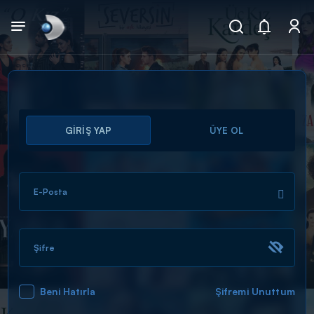
Arama
GİRİŞ YAP
ÜYE OL
muhteşem ikili
ARAMA SONUÇLARI
E-Posta
Şifre
Beni Hatırla
Şifremi Unuttum
DİĞER SONUÇLAR