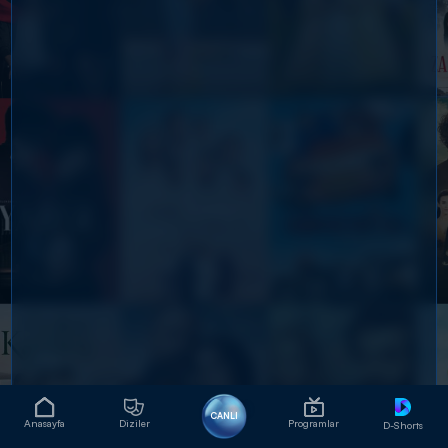
CANLI
Anasayfa
Diziler
Programlar
D-Shorts