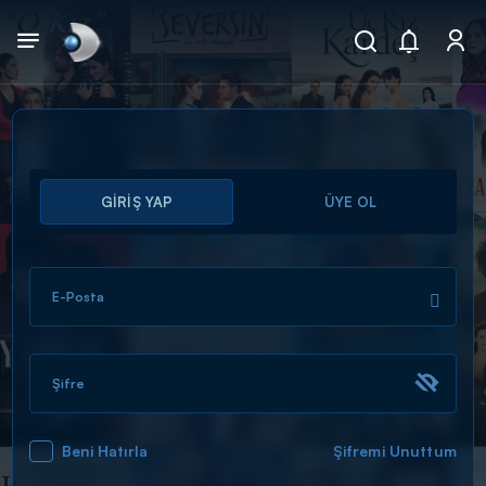
Arama
GİRİŞ YAP
ÜYE OL
muhteşem ikili
ARAMA SONUÇLARI
E-Posta
Şifre
Beni Hatırla
Şifremi Unuttum
DİĞER SONUÇLAR