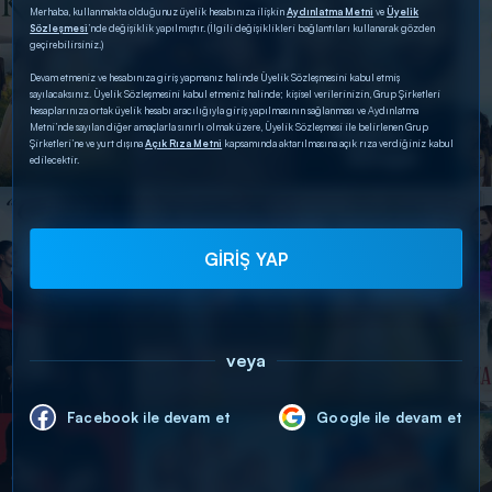
Merhaba, kullanmakta olduğunuz üyelik hesabınıza ilişkin
Aydınlatma Metni
ve
Üyelik
Sözleşmesi
’nde değişiklik yapılmıştır. (İlgili değişiklikleri bağlantıları kullanarak gözden
geçirebilirsiniz.)
Devam etmeniz ve hesabınıza giriş yapmanız halinde Üyelik Sözleşmesini kabul etmiş
sayılacaksınız. Üyelik Sözleşmesini kabul etmeniz halinde; kişisel verilerinizin, Grup Şirketleri
hesaplarınıza ortak üyelik hesabı aracılığıyla giriş yapılmasının sağlanması ve Aydınlatma
Metni’nde sayılan diğer amaçlarla sınırlı olmak üzere, Üyelik Sözleşmesi ile belirlenen Grup
Şirketleri’ne ve yurt dışına
Açık Rıza Metni
kapsamında aktarılmasına açık rıza verdiğiniz kabul
edilecektir.
GİRİŞ YAP
veya
Facebook ile devam et
Google ile devam et