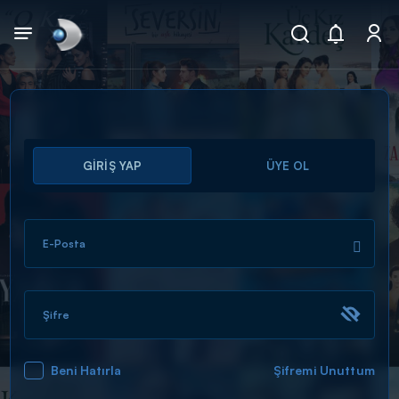
Arama
GİRİŞ YAP
ÜYE OL
muhteşem ikili
ARAMA SONUÇLARI
E-Posta
Şifre
Beni Hatırla
Şifremi Unuttum
DİĞER SONUÇLAR