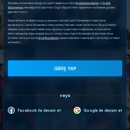
Merhaba, kullanmakta olduğunuz üyelik hesabınıza ilişkin
Aydınlatma Metni
ve
Üyelik
Sözleşmesi
’nde değişiklik yapılmıştır. (İlgili değişiklikleri bağlantıları kullanarak gözden
geçirebilirsiniz.)
Devam etmeniz ve hesabınıza giriş yapmanız halinde Üyelik Sözleşmesini kabul etmiş
sayılacaksınız. Üyelik Sözleşmesini kabul etmeniz halinde; kişisel verilerinizin, Grup Şirketleri
hesaplarınıza ortak üyelik hesabı aracılığıyla giriş yapılmasının sağlanması ve Aydınlatma
Metni’nde sayılan diğer amaçlarla sınırlı olmak üzere, Üyelik Sözleşmesi ile belirlenen Grup
Şirketleri’ne ve yurt dışına
Açık Rıza Metni
kapsamında aktarılmasına açık rıza verdiğiniz kabul
edilecektir.
GİRİŞ YAP
veya
Facebook ile devam et
Google ile devam et