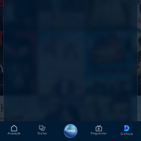
CANLI
Anasayfa
Diziler
Programlar
D-Shorts