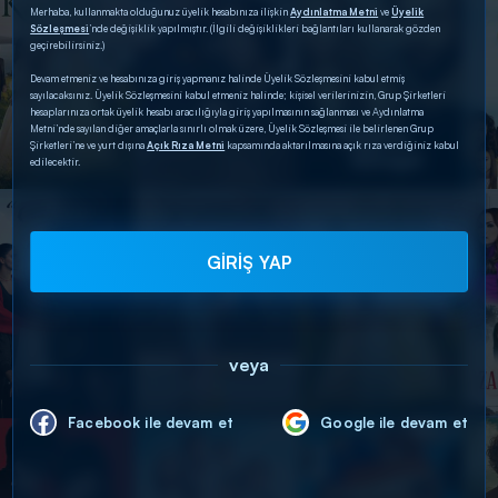
Merhaba, kullanmakta olduğunuz üyelik hesabınıza ilişkin
Aydınlatma Metni
ve
Üyelik
Sözleşmesi
’nde değişiklik yapılmıştır. (İlgili değişiklikleri bağlantıları kullanarak gözden
geçirebilirsiniz.)
Devam etmeniz ve hesabınıza giriş yapmanız halinde Üyelik Sözleşmesini kabul etmiş
sayılacaksınız. Üyelik Sözleşmesini kabul etmeniz halinde; kişisel verilerinizin, Grup Şirketleri
hesaplarınıza ortak üyelik hesabı aracılığıyla giriş yapılmasının sağlanması ve Aydınlatma
Metni’nde sayılan diğer amaçlarla sınırlı olmak üzere, Üyelik Sözleşmesi ile belirlenen Grup
Şirketleri’ne ve yurt dışına
Açık Rıza Metni
kapsamında aktarılmasına açık rıza verdiğiniz kabul
edilecektir.
GİRİŞ YAP
veya
Facebook ile devam et
Google ile devam et