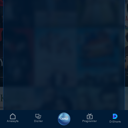
CANLI
Anasayfa
Diziler
Programlar
D-Shorts