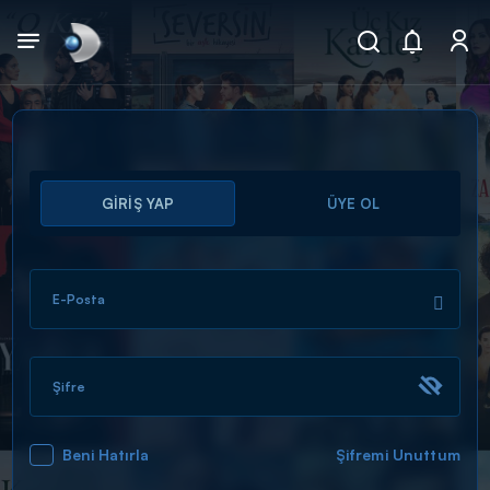
Arama
GİRİŞ YAP
ÜYE OL
muhteşem ikili
ARAMA SONUÇLARI
E-Posta
Şifre
Beni Hatırla
Şifremi Unuttum
DİĞER SONUÇLAR