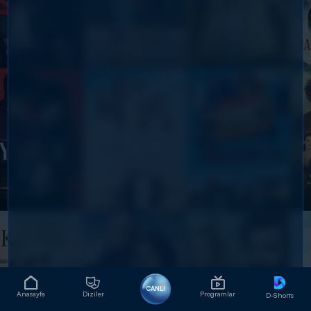
CANLI
Anasayfa
Diziler
Programlar
D-Shorts