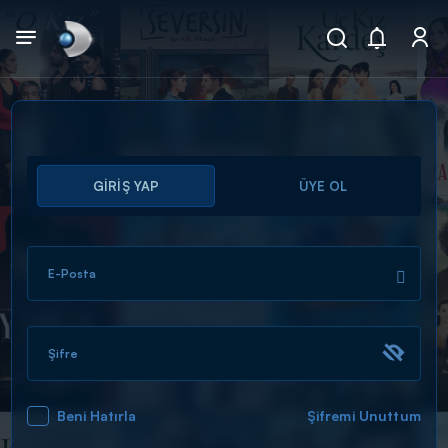
Arama
GİRİŞ YAP
ÜYE OL
muhteşem ikili
ARAMA SONUÇLARI
E-Posta
Şifre
Beni Hatırla
Şifremi Unuttum
DİĞER SONUÇLAR