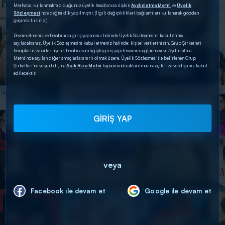
Merhaba, kullanmakta olduğunuz üyelik hesabınıza ilişkin
Aydınlatma Metni
ve
Üyelik
Sözleşmesi
’nde değişiklik yapılmıştır. (İlgili değişiklikleri bağlantıları kullanarak gözden
geçirebilirsiniz.)
Devam etmeniz ve hesabınıza giriş yapmanız halinde Üyelik Sözleşmesini kabul etmiş
sayılacaksınız. Üyelik Sözleşmesini kabul etmeniz halinde; kişisel verilerinizin, Grup Şirketleri
hesaplarınıza ortak üyelik hesabı aracılığıyla giriş yapılmasının sağlanması ve Aydınlatma
Metni’nde sayılan diğer amaçlarla sınırlı olmak üzere, Üyelik Sözleşmesi ile belirlenen Grup
Şirketleri’ne ve yurt dışına
Açık Rıza Metni
kapsamında aktarılmasına açık rıza verdiğiniz kabul
edilecektir.
GİRİŞ YAP
veya
Facebook ile devam et
Google ile devam et