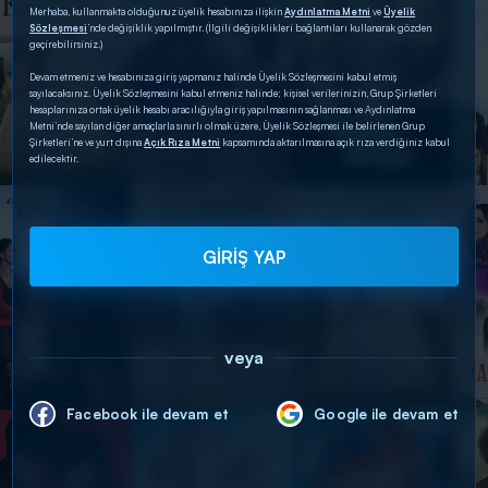
Merhaba, kullanmakta olduğunuz üyelik hesabınıza ilişkin
Aydınlatma Metni
ve
Üyelik
Sözleşmesi
’nde değişiklik yapılmıştır. (İlgili değişiklikleri bağlantıları kullanarak gözden
geçirebilirsiniz.)
Devam etmeniz ve hesabınıza giriş yapmanız halinde Üyelik Sözleşmesini kabul etmiş
sayılacaksınız. Üyelik Sözleşmesini kabul etmeniz halinde; kişisel verilerinizin, Grup Şirketleri
hesaplarınıza ortak üyelik hesabı aracılığıyla giriş yapılmasının sağlanması ve Aydınlatma
Metni’nde sayılan diğer amaçlarla sınırlı olmak üzere, Üyelik Sözleşmesi ile belirlenen Grup
Şirketleri’ne ve yurt dışına
Açık Rıza Metni
kapsamında aktarılmasına açık rıza verdiğiniz kabul
edilecektir.
GİRİŞ YAP
veya
Facebook ile devam et
Google ile devam et