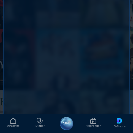
CANLI
Anasayfa
Diziler
Programlar
D-Shorts