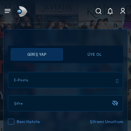
Arama
GİRİŞ YAP
ÜYE OL
muhteşem ikili
ARAMA SONUÇLARI
E-Posta
Şifre
Beni Hatırla
Şifremi Unuttum
DİĞER SONUÇLAR