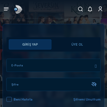
Arama
GİRİŞ YAP
ÜYE OL
muhteşem ikili
ARAMA SONUÇLARI
E-Posta
Şifre
Beni Hatırla
Şifremi Unuttum
DİĞER SONUÇLAR