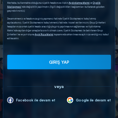
Merhaba, kullanmakta olduğunuz üyelik hesabınıza ilişkin
Aydınlatma Metni
ve
Üyelik
Sözleşmesi
’nde değişiklik yapılmıştır. (İlgili değişiklikleri bağlantıları kullanarak gözden
geçirebilirsiniz.)
Devam etmeniz ve hesabınıza giriş yapmanız halinde Üyelik Sözleşmesini kabul etmiş
sayılacaksınız. Üyelik Sözleşmesini kabul etmeniz halinde; kişisel verilerinizin, Grup Şirketleri
hesaplarınıza ortak üyelik hesabı aracılığıyla giriş yapılmasının sağlanması ve Aydınlatma
Metni’nde sayılan diğer amaçlarla sınırlı olmak üzere, Üyelik Sözleşmesi ile belirlenen Grup
Şirketleri’ne ve yurt dışına
Açık Rıza Metni
kapsamında aktarılmasına açık rıza verdiğiniz kabul
edilecektir.
GİRİŞ YAP
veya
Facebook ile devam et
Google ile devam et