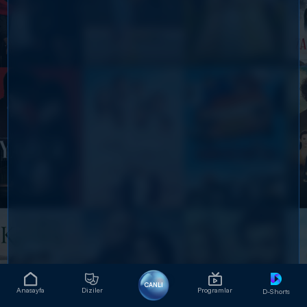
CANLI
Anasayfa
Diziler
Programlar
D-Shorts