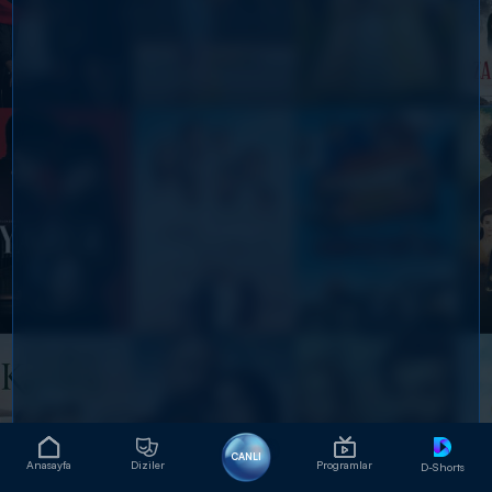
CANLI
Anasayfa
Diziler
Programlar
D-Shorts