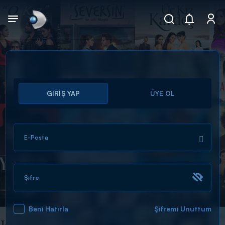
Arama
GİRİŞ YAP
ÜYE OL
muhteşem ikili
ARAMA SONUÇLARI
E-Posta
Şifre
Beni Hatırla
Şifremi Unuttum
DİĞER SONUÇLAR