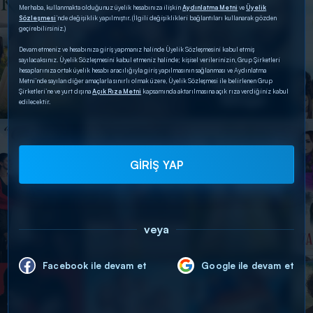
Merhaba, kullanmakta olduğunuz üyelik hesabınıza ilişkin
Aydınlatma Metni
ve
Üyelik
Sözleşmesi
’nde değişiklik yapılmıştır. (İlgili değişiklikleri bağlantıları kullanarak gözden
geçirebilirsiniz.)
Devam etmeniz ve hesabınıza giriş yapmanız halinde Üyelik Sözleşmesini kabul etmiş
sayılacaksınız. Üyelik Sözleşmesini kabul etmeniz halinde; kişisel verilerinizin, Grup Şirketleri
hesaplarınıza ortak üyelik hesabı aracılığıyla giriş yapılmasının sağlanması ve Aydınlatma
Metni’nde sayılan diğer amaçlarla sınırlı olmak üzere, Üyelik Sözleşmesi ile belirlenen Grup
Şirketleri’ne ve yurt dışına
Açık Rıza Metni
kapsamında aktarılmasına açık rıza verdiğiniz kabul
edilecektir.
GİRİŞ YAP
veya
Facebook ile devam et
Google ile devam et