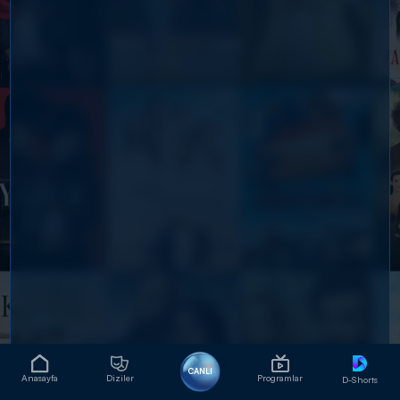
CANLI
Anasayfa
Diziler
Programlar
D-Shorts