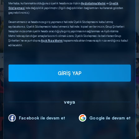
Merhaba, kullanmakta olduğunuz üyelik hesabınıza ilişkin
Aydınlatma Metni
ve
Üyelik
Sözleşmesi
’nde değişiklik yapılmıştır. (İlgili değişiklikleri bağlantıları kullanarak gözden
geçirebilirsiniz.)
Devam etmeniz ve hesabınıza giriş yapmanız halinde Üyelik Sözleşmesini kabul etmiş
sayılacaksınız. Üyelik Sözleşmesini kabul etmeniz halinde; kişisel verilerinizin, Grup Şirketleri
hesaplarınıza ortak üyelik hesabı aracılığıyla giriş yapılmasının sağlanması ve Aydınlatma
Metni’nde sayılan diğer amaçlarla sınırlı olmak üzere, Üyelik Sözleşmesi ile belirlenen Grup
Şirketleri’ne ve yurt dışına
Açık Rıza Metni
kapsamında aktarılmasına açık rıza verdiğiniz kabul
edilecektir.
GİRİŞ YAP
veya
Facebook ile devam et
Google ile devam et