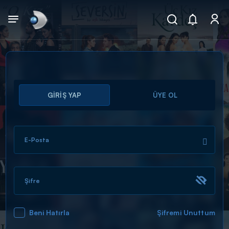
Arama
GİRİŞ YAP
ÜYE OL
muhteşem ikili
ARAMA SONUÇLARI
E-Posta
Şifre
Beni Hatırla
Şifremi Unuttum
DİĞER SONUÇLAR