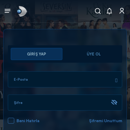
Arama
GİRİŞ YAP
ÜYE OL
muhteşem ikili
ARAMA SONUÇLARI
E-Posta
Şifre
Beni Hatırla
Şifremi Unuttum
DİĞER SONUÇLAR