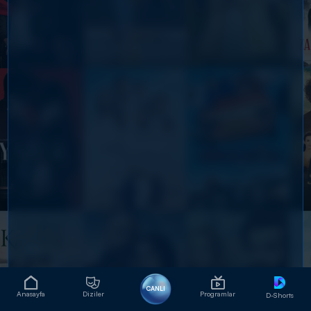
CANLI
Anasayfa
Diziler
Programlar
D-Shorts