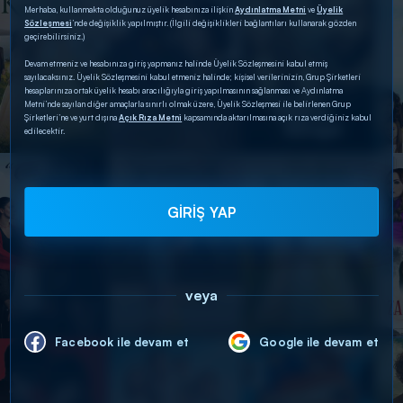
Merhaba, kullanmakta olduğunuz üyelik hesabınıza ilişkin
Aydınlatma Metni
ve
Üyelik
Sözleşmesi
’nde değişiklik yapılmıştır. (İlgili değişiklikleri bağlantıları kullanarak gözden
geçirebilirsiniz.)
Devam etmeniz ve hesabınıza giriş yapmanız halinde Üyelik Sözleşmesini kabul etmiş
sayılacaksınız. Üyelik Sözleşmesini kabul etmeniz halinde; kişisel verilerinizin, Grup Şirketleri
hesaplarınıza ortak üyelik hesabı aracılığıyla giriş yapılmasının sağlanması ve Aydınlatma
Metni’nde sayılan diğer amaçlarla sınırlı olmak üzere, Üyelik Sözleşmesi ile belirlenen Grup
Şirketleri’ne ve yurt dışına
Açık Rıza Metni
kapsamında aktarılmasına açık rıza verdiğiniz kabul
edilecektir.
GİRİŞ YAP
veya
Facebook ile devam et
Google ile devam et