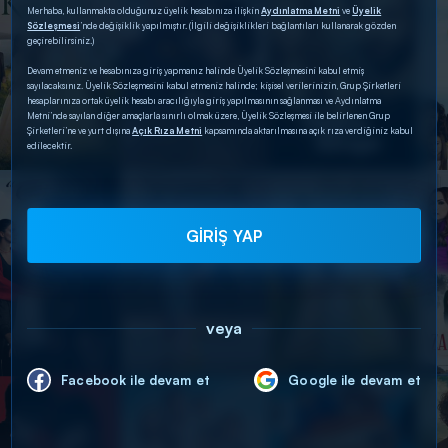
Merhaba, kullanmakta olduğunuz üyelik hesabınıza ilişkin
Aydınlatma Metni
ve
Üyelik
Sözleşmesi
’nde değişiklik yapılmıştır. (İlgili değişiklikleri bağlantıları kullanarak gözden
geçirebilirsiniz.)
Devam etmeniz ve hesabınıza giriş yapmanız halinde Üyelik Sözleşmesini kabul etmiş
sayılacaksınız. Üyelik Sözleşmesini kabul etmeniz halinde; kişisel verilerinizin, Grup Şirketleri
hesaplarınıza ortak üyelik hesabı aracılığıyla giriş yapılmasının sağlanması ve Aydınlatma
Metni’nde sayılan diğer amaçlarla sınırlı olmak üzere, Üyelik Sözleşmesi ile belirlenen Grup
Şirketleri’ne ve yurt dışına
Açık Rıza Metni
kapsamında aktarılmasına açık rıza verdiğiniz kabul
edilecektir.
GİRİŞ YAP
veya
Facebook ile devam et
Google ile devam et