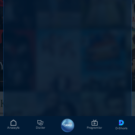
CANLI
Anasayfa
Diziler
Programlar
D-Shorts