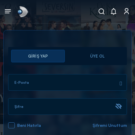
Arama
GİRİŞ YAP
ÜYE OL
muhteşem ikili
ARAMA SONUÇLARI
E-Posta
Şifre
Beni Hatırla
Şifremi Unuttum
DİĞER SONUÇLAR