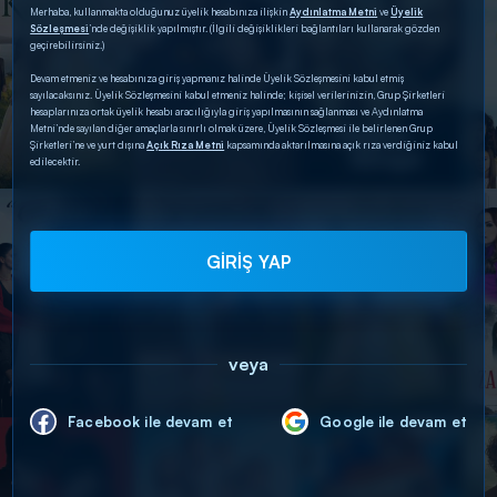
Merhaba, kullanmakta olduğunuz üyelik hesabınıza ilişkin
Aydınlatma Metni
ve
Üyelik
Sözleşmesi
’nde değişiklik yapılmıştır. (İlgili değişiklikleri bağlantıları kullanarak gözden
geçirebilirsiniz.)
Devam etmeniz ve hesabınıza giriş yapmanız halinde Üyelik Sözleşmesini kabul etmiş
sayılacaksınız. Üyelik Sözleşmesini kabul etmeniz halinde; kişisel verilerinizin, Grup Şirketleri
hesaplarınıza ortak üyelik hesabı aracılığıyla giriş yapılmasının sağlanması ve Aydınlatma
Metni’nde sayılan diğer amaçlarla sınırlı olmak üzere, Üyelik Sözleşmesi ile belirlenen Grup
Şirketleri’ne ve yurt dışına
Açık Rıza Metni
kapsamında aktarılmasına açık rıza verdiğiniz kabul
edilecektir.
GİRİŞ YAP
veya
Facebook ile devam et
Google ile devam et