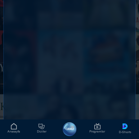
CANLI
Anasayfa
Diziler
Programlar
D-Shorts