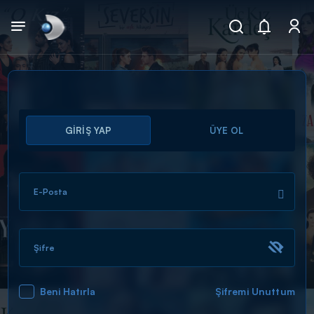
Arama
GİRİŞ YAP
ÜYE OL
muhteşem ikili
ARAMA SONUÇLARI
E-Posta
Şifre
Beni Hatırla
Şifremi Unuttum
DİĞER SONUÇLAR