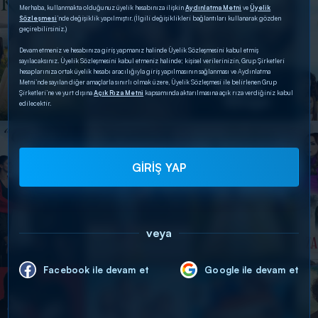
Merhaba, kullanmakta olduğunuz üyelik hesabınıza ilişkin
Aydınlatma Metni
ve
Üyelik
Sözleşmesi
’nde değişiklik yapılmıştır. (İlgili değişiklikleri bağlantıları kullanarak gözden
geçirebilirsiniz.)
Devam etmeniz ve hesabınıza giriş yapmanız halinde Üyelik Sözleşmesini kabul etmiş
sayılacaksınız. Üyelik Sözleşmesini kabul etmeniz halinde; kişisel verilerinizin, Grup Şirketleri
hesaplarınıza ortak üyelik hesabı aracılığıyla giriş yapılmasının sağlanması ve Aydınlatma
Metni’nde sayılan diğer amaçlarla sınırlı olmak üzere, Üyelik Sözleşmesi ile belirlenen Grup
Şirketleri’ne ve yurt dışına
Açık Rıza Metni
kapsamında aktarılmasına açık rıza verdiğiniz kabul
edilecektir.
GİRİŞ YAP
veya
Facebook ile devam et
Google ile devam et