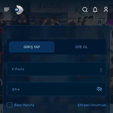
Arama
GİRİŞ YAP
ÜYE OL
muhteşem ikili
ARAMA SONUÇLARI
E-Posta
Şifre
Beni Hatırla
Şifremi Unuttum
DİĞER SONUÇLAR