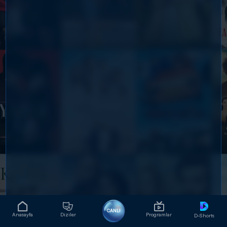
CANLI
Anasayfa
Diziler
Programlar
D-Shorts