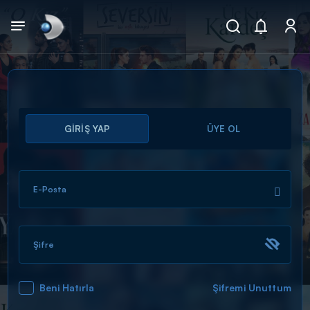
Arama
GİRİŞ YAP
ÜYE OL
muhteşem ikili
ARAMA SONUÇLARI
E-Posta
Şifre
Beni Hatırla
Şifremi Unuttum
DİĞER SONUÇLAR