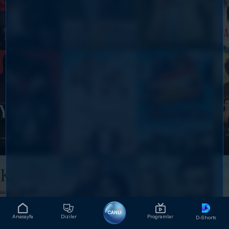
CANLI
Anasayfa
Diziler
Programlar
D-Shorts