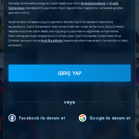
Merhaba, kullanmakta olduğunuz üyelik hesabınıza ilişkin
Aydınlatma Metni
ve
Üyelik
Sözleşmesi
’nde değişiklik yapılmıştır. (İlgili değişiklikleri bağlantıları kullanarak gözden
geçirebilirsiniz.)
Devam etmeniz ve hesabınıza giriş yapmanız halinde Üyelik Sözleşmesini kabul etmiş
sayılacaksınız. Üyelik Sözleşmesini kabul etmeniz halinde; kişisel verilerinizin, Grup Şirketleri
hesaplarınıza ortak üyelik hesabı aracılığıyla giriş yapılmasının sağlanması ve Aydınlatma
Metni’nde sayılan diğer amaçlarla sınırlı olmak üzere, Üyelik Sözleşmesi ile belirlenen Grup
Şirketleri’ne ve yurt dışına
Açık Rıza Metni
kapsamında aktarılmasına açık rıza verdiğiniz kabul
edilecektir.
GİRİŞ YAP
veya
Facebook ile devam et
Google ile devam et