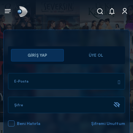
Arama
GİRİŞ YAP
ÜYE OL
muhteşem ikili
ARAMA SONUÇLARI
E-Posta
Şifre
Beni Hatırla
Şifremi Unuttum
DİĞER SONUÇLAR