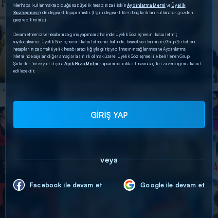
Merhaba, kullanmakta olduğunuz üyelik hesabınıza ilişkin
Aydınlatma Metni
ve
Üyelik
Sözleşmesi
’nde değişiklik yapılmıştır. (İlgili değişiklikleri bağlantıları kullanarak gözden
geçirebilirsiniz.)
Devam etmeniz ve hesabınıza giriş yapmanız halinde Üyelik Sözleşmesini kabul etmiş
sayılacaksınız. Üyelik Sözleşmesini kabul etmeniz halinde; kişisel verilerinizin, Grup Şirketleri
hesaplarınıza ortak üyelik hesabı aracılığıyla giriş yapılmasının sağlanması ve Aydınlatma
Metni’nde sayılan diğer amaçlarla sınırlı olmak üzere, Üyelik Sözleşmesi ile belirlenen Grup
Şirketleri’ne ve yurt dışına
Açık Rıza Metni
kapsamında aktarılmasına açık rıza verdiğiniz kabul
edilecektir.
GİRİŞ YAP
veya
Facebook ile devam et
Google ile devam et