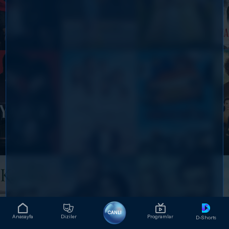
CANLI
Anasayfa
Diziler
Programlar
D-Shorts