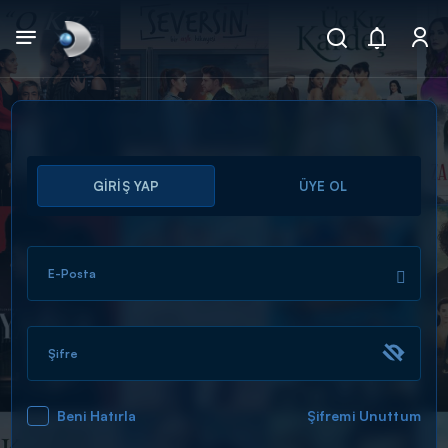
Arama
GİRİŞ YAP
ÜYE OL
muhteşem ikili
ARAMA SONUÇLARI
E-Posta
Şifre
Beni Hatırla
Şifremi Unuttum
DİĞER SONUÇLAR