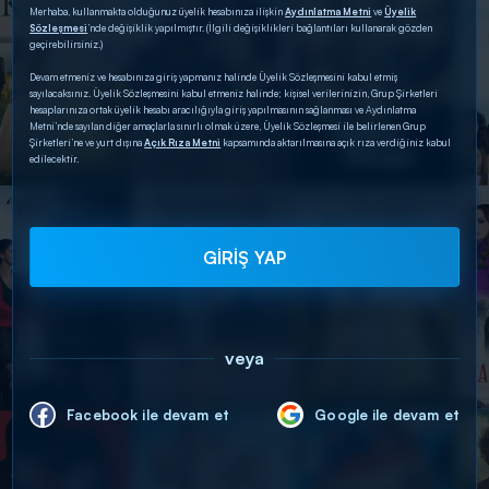
Merhaba, kullanmakta olduğunuz üyelik hesabınıza ilişkin
Aydınlatma Metni
ve
Üyelik
Sözleşmesi
’nde değişiklik yapılmıştır. (İlgili değişiklikleri bağlantıları kullanarak gözden
geçirebilirsiniz.)
Devam etmeniz ve hesabınıza giriş yapmanız halinde Üyelik Sözleşmesini kabul etmiş
sayılacaksınız. Üyelik Sözleşmesini kabul etmeniz halinde; kişisel verilerinizin, Grup Şirketleri
hesaplarınıza ortak üyelik hesabı aracılığıyla giriş yapılmasının sağlanması ve Aydınlatma
Metni’nde sayılan diğer amaçlarla sınırlı olmak üzere, Üyelik Sözleşmesi ile belirlenen Grup
Şirketleri’ne ve yurt dışına
Açık Rıza Metni
kapsamında aktarılmasına açık rıza verdiğiniz kabul
edilecektir.
GİRİŞ YAP
veya
Facebook ile devam et
Google ile devam et