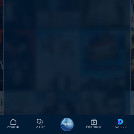
CANLI
Anasayfa
Diziler
Programlar
D-Shorts