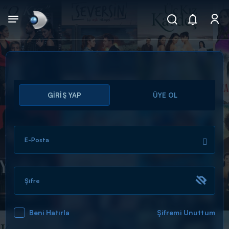
Arama
GİRİŞ YAP
ÜYE OL
muhteşem ikili
ARAMA SONUÇLARI
E-Posta
Şifre
Beni Hatırla
Şifremi Unuttum
DİĞER SONUÇLAR