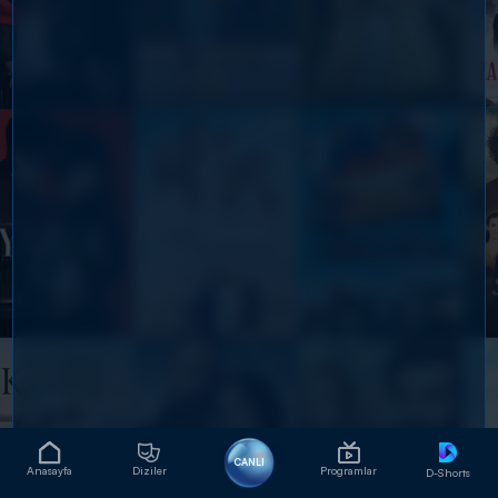
CANLI
Anasayfa
Diziler
Programlar
D-Shorts