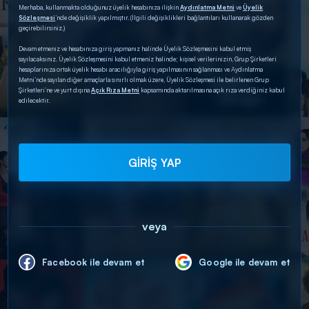
Merhaba, kullanmakta olduğunuz üyelik hesabınıza ilişkin
Aydınlatma Metni
ve
Üyelik
Sözleşmesi
’nde değişiklik yapılmıştır. (İlgili değişiklikleri bağlantıları kullanarak gözden
geçirebilirsiniz.)
Devam etmeniz ve hesabınıza giriş yapmanız halinde Üyelik Sözleşmesini kabul etmiş
sayılacaksınız. Üyelik Sözleşmesini kabul etmeniz halinde; kişisel verilerinizin, Grup Şirketleri
hesaplarınıza ortak üyelik hesabı aracılığıyla giriş yapılmasının sağlanması ve Aydınlatma
Metni’nde sayılan diğer amaçlarla sınırlı olmak üzere, Üyelik Sözleşmesi ile belirlenen Grup
Şirketleri’ne ve yurt dışına
Açık Rıza Metni
kapsamında aktarılmasına açık rıza verdiğiniz kabul
edilecektir.
GİRİŞ YAP
veya
Facebook ile devam et
Google ile devam et