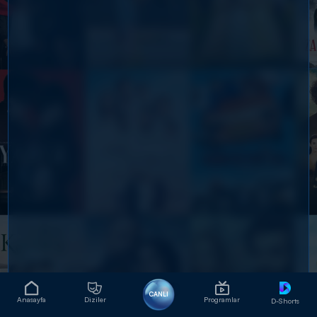
CANLI
Anasayfa
Diziler
Programlar
D-Shorts