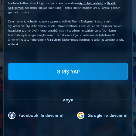
Merhaba, kullanmakta olduğunuz üyelik hesabınıza ilişkin
Aydınlatma Metni
ve
Üyelik
Sözleşmesi
’nde değişiklik yapılmıştır. (İlgili değişiklikleri bağlantıları kullanarak gözden
geçirebilirsiniz.)
Devam etmeniz ve hesabınıza giriş yapmanız halinde Üyelik Sözleşmesini kabul etmiş
sayılacaksınız. Üyelik Sözleşmesini kabul etmeniz halinde; kişisel verilerinizin, Grup Şirketleri
hesaplarınıza ortak üyelik hesabı aracılığıyla giriş yapılmasının sağlanması ve Aydınlatma
Metni’nde sayılan diğer amaçlarla sınırlı olmak üzere, Üyelik Sözleşmesi ile belirlenen Grup
Şirketleri’ne ve yurt dışına
Açık Rıza Metni
kapsamında aktarılmasına açık rıza verdiğiniz kabul
edilecektir.
GİRİŞ YAP
veya
Facebook ile devam et
Google ile devam et