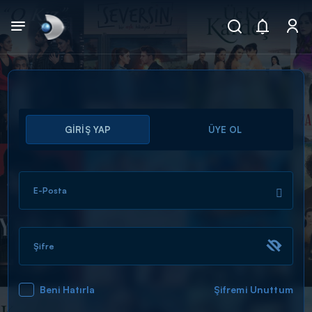
Arama
GİRİŞ YAP
ÜYE OL
muhteşem ikili
ARAMA SONUÇLARI
E-Posta
Şifre
Beni Hatırla
Şifremi Unuttum
DİĞER SONUÇLAR