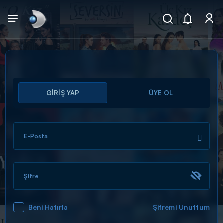
Arama
GİRİŞ YAP
ÜYE OL
muhteşem ikili
ARAMA SONUÇLARI
E-Posta
Şifre
Beni Hatırla
Şifremi Unuttum
DİĞER SONUÇLAR