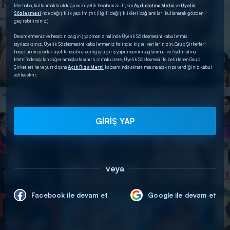
Merhaba, kullanmakta olduğunuz üyelik hesabınıza ilişkin
Aydınlatma Metni
ve
Üyelik
Sözleşmesi
’nde değişiklik yapılmıştır. (İlgili değişiklikleri bağlantıları kullanarak gözden
geçirebilirsiniz.)
Devam etmeniz ve hesabınıza giriş yapmanız halinde Üyelik Sözleşmesini kabul etmiş
sayılacaksınız. Üyelik Sözleşmesini kabul etmeniz halinde; kişisel verilerinizin, Grup Şirketleri
hesaplarınıza ortak üyelik hesabı aracılığıyla giriş yapılmasının sağlanması ve Aydınlatma
Metni’nde sayılan diğer amaçlarla sınırlı olmak üzere, Üyelik Sözleşmesi ile belirlenen Grup
Şirketleri’ne ve yurt dışına
Açık Rıza Metni
kapsamında aktarılmasına açık rıza verdiğiniz kabul
edilecektir.
GİRİŞ YAP
veya
Facebook ile devam et
Google ile devam et