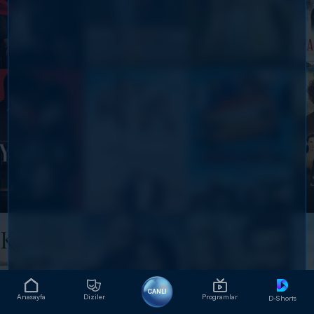
CANLI
Anasayfa
Diziler
Programlar
D-Shorts