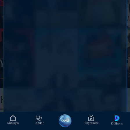
CANLI
Anasayfa
Diziler
Programlar
D-Shorts