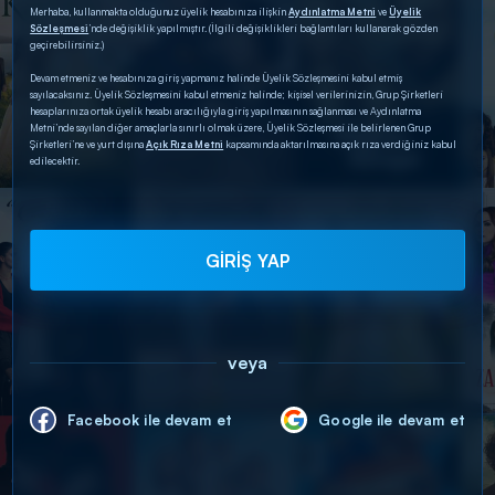
Merhaba, kullanmakta olduğunuz üyelik hesabınıza ilişkin
Aydınlatma Metni
ve
Üyelik
Sözleşmesi
’nde değişiklik yapılmıştır. (İlgili değişiklikleri bağlantıları kullanarak gözden
geçirebilirsiniz.)
Devam etmeniz ve hesabınıza giriş yapmanız halinde Üyelik Sözleşmesini kabul etmiş
sayılacaksınız. Üyelik Sözleşmesini kabul etmeniz halinde; kişisel verilerinizin, Grup Şirketleri
hesaplarınıza ortak üyelik hesabı aracılığıyla giriş yapılmasının sağlanması ve Aydınlatma
Metni’nde sayılan diğer amaçlarla sınırlı olmak üzere, Üyelik Sözleşmesi ile belirlenen Grup
Şirketleri’ne ve yurt dışına
Açık Rıza Metni
kapsamında aktarılmasına açık rıza verdiğiniz kabul
edilecektir.
GİRİŞ YAP
veya
Facebook ile devam et
Google ile devam et