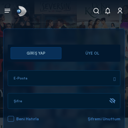
Arama
GİRİŞ YAP
ÜYE OL
muhteşem ikili
ARAMA SONUÇLARI
E-Posta
Şifre
Beni Hatırla
Şifremi Unuttum
DİĞER SONUÇLAR