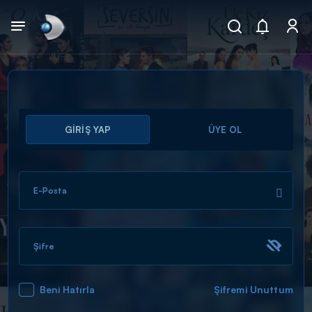
Arama
GİRİŞ YAP
ÜYE OL
muhteşem ikili
ARAMA SONUÇLARI
E-Posta
Şifre
Beni Hatırla
Şifremi Unuttum
DİĞER SONUÇLAR