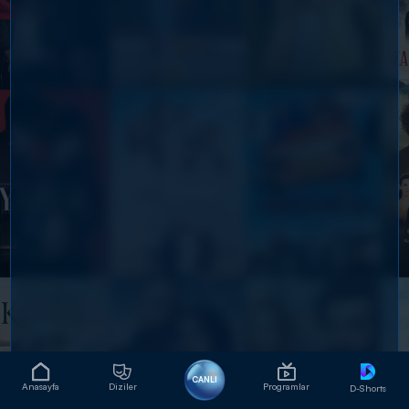
CANLI
Anasayfa
Diziler
Programlar
D-Shorts