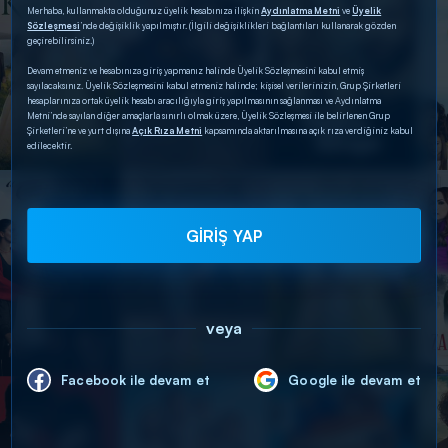
Merhaba, kullanmakta olduğunuz üyelik hesabınıza ilişkin
Aydınlatma Metni
ve
Üyelik
Sözleşmesi
’nde değişiklik yapılmıştır. (İlgili değişiklikleri bağlantıları kullanarak gözden
geçirebilirsiniz.)
Devam etmeniz ve hesabınıza giriş yapmanız halinde Üyelik Sözleşmesini kabul etmiş
sayılacaksınız. Üyelik Sözleşmesini kabul etmeniz halinde; kişisel verilerinizin, Grup Şirketleri
hesaplarınıza ortak üyelik hesabı aracılığıyla giriş yapılmasının sağlanması ve Aydınlatma
Metni’nde sayılan diğer amaçlarla sınırlı olmak üzere, Üyelik Sözleşmesi ile belirlenen Grup
Şirketleri’ne ve yurt dışına
Açık Rıza Metni
kapsamında aktarılmasına açık rıza verdiğiniz kabul
edilecektir.
GİRİŞ YAP
veya
Facebook ile devam et
Google ile devam et