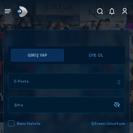
Arama
GİRİŞ YAP
ÜYE OL
muhteşem ikili
ARAMA SONUÇLARI
E-Posta
Şifre
Beni Hatırla
Şifremi Unuttum
DİĞER SONUÇLAR