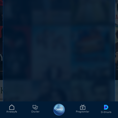
CANLI
Anasayfa
Diziler
Programlar
D-Shorts