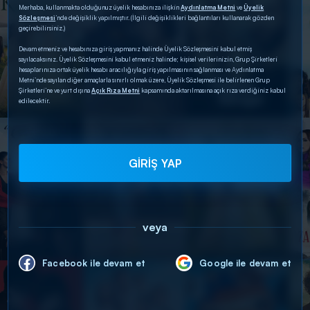
Merhaba, kullanmakta olduğunuz üyelik hesabınıza ilişkin
Aydınlatma Metni
ve
Üyelik
Sözleşmesi
’nde değişiklik yapılmıştır. (İlgili değişiklikleri bağlantıları kullanarak gözden
geçirebilirsiniz.)
Devam etmeniz ve hesabınıza giriş yapmanız halinde Üyelik Sözleşmesini kabul etmiş
sayılacaksınız. Üyelik Sözleşmesini kabul etmeniz halinde; kişisel verilerinizin, Grup Şirketleri
hesaplarınıza ortak üyelik hesabı aracılığıyla giriş yapılmasının sağlanması ve Aydınlatma
Metni’nde sayılan diğer amaçlarla sınırlı olmak üzere, Üyelik Sözleşmesi ile belirlenen Grup
Şirketleri’ne ve yurt dışına
Açık Rıza Metni
kapsamında aktarılmasına açık rıza verdiğiniz kabul
edilecektir.
GİRİŞ YAP
veya
Facebook ile devam et
Google ile devam et