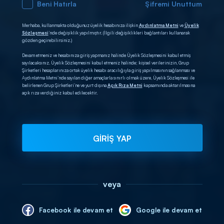
Beni Hatırla
Şifremi Unuttum
Merhaba, kullanmakta olduğunuz üyelik hesabınıza ilişkin
Aydınlatma Metni
ve
Üyelik
Sözleşmesi
’nde değişiklik yapılmıştır. (İlgili değişiklikleri bağlantıları kullanarak
gözden geçirebilirsiniz.)
Devam etmeniz ve hesabınıza giriş yapmanız halinde Üyelik Sözleşmesini kabul etmiş
sayılacaksınız. Üyelik Sözleşmesini kabul etmeniz halinde; kişisel verilerinizin, Grup
Şirketleri hesaplarınıza ortak üyelik hesabı aracılığıyla giriş yapılmasının sağlanması ve
Aydınlatma Metni’nde sayılan diğer amaçlarla sınırlı olmak üzere, Üyelik Sözleşmesi ile
belirlenen Grup Şirketleri’ne ve yurt dışına
Açık Rıza Metni
kapsamında aktarılmasına
açık rıza verdiğiniz kabul edilecektir.
GİRİŞ YAP
veya
Facebook ile devam et
Google ile devam et