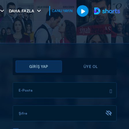
DAHA FAZLA
CANLI YAYIN
GİRİŞ YAP
ÜYE OL
E-Posta
muhteşem ikili
I
Şifre