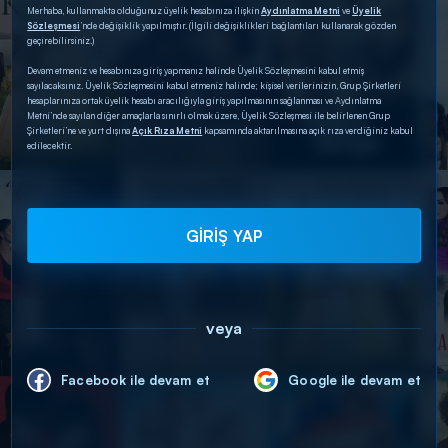
Merhaba, kullanmakta olduğunuz üyelik hesabınıza ilişkin
Aydınlatma Metni
ve
Üyelik
Sözleşmesi
’nde değişiklik yapılmıştır. (İlgili değişiklikleri bağlantıları kullanarak gözden
geçirebilirsiniz.)
Devam etmeniz ve hesabınıza giriş yapmanız halinde Üyelik Sözleşmesini kabul etmiş
sayılacaksınız. Üyelik Sözleşmesini kabul etmeniz halinde; kişisel verilerinizin, Grup Şirketleri
hesaplarınıza ortak üyelik hesabı aracılığıyla giriş yapılmasının sağlanması ve Aydınlatma
Metni’nde sayılan diğer amaçlarla sınırlı olmak üzere, Üyelik Sözleşmesi ile belirlenen Grup
Şirketleri’ne ve yurt dışına
Açık Rıza Metni
kapsamında aktarılmasına açık rıza verdiğiniz kabul
edilecektir.
GİRİŞ YAP
veya
Facebook ile devam et
Google ile devam et