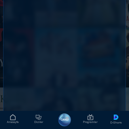
CANLI
Anasayfa
Diziler
Programlar
D-Shorts