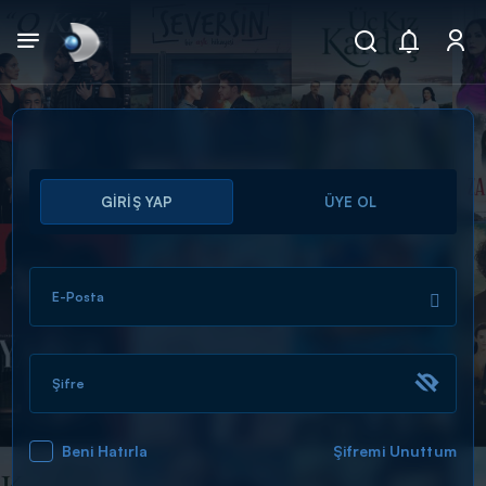
Arama
GİRİŞ YAP
ÜYE OL
muhteşem ikili
ARAMA SONUÇLARI
E-Posta
Şifre
Beni Hatırla
Şifremi Unuttum
DİĞER SONUÇLAR