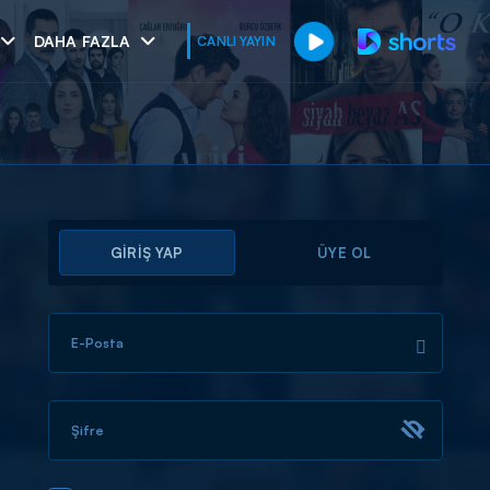
DAHA FAZLA
CANLI YAYIN
GİRİŞ YAP
ÜYE OL
E-Posta
muhteşem ikili
I
Şifre