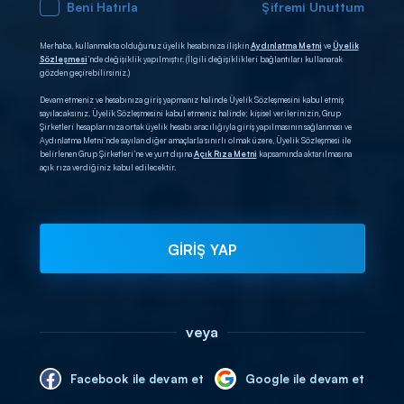
Beni Hatırla
Şifremi Unuttum
Merhaba, kullanmakta olduğunuz üyelik hesabınıza ilişkin
Aydınlatma Metni
ve
Üyelik
Sözleşmesi
’nde değişiklik yapılmıştır. (İlgili değişiklikleri bağlantıları kullanarak
gözden geçirebilirsiniz.)
Devam etmeniz ve hesabınıza giriş yapmanız halinde Üyelik Sözleşmesini kabul etmiş
sayılacaksınız. Üyelik Sözleşmesini kabul etmeniz halinde; kişisel verilerinizin, Grup
Şirketleri hesaplarınıza ortak üyelik hesabı aracılığıyla giriş yapılmasının sağlanması ve
Aydınlatma Metni’nde sayılan diğer amaçlarla sınırlı olmak üzere, Üyelik Sözleşmesi ile
belirlenen Grup Şirketleri’ne ve yurt dışına
Açık Rıza Metni
kapsamında aktarılmasına
açık rıza verdiğiniz kabul edilecektir.
GİRİŞ YAP
veya
Facebook ile devam et
Google ile devam et