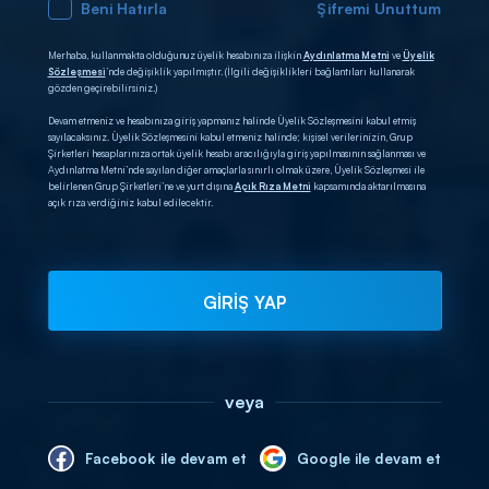
Beni Hatırla
Şifremi Unuttum
Merhaba, kullanmakta olduğunuz üyelik hesabınıza ilişkin
Aydınlatma Metni
ve
Üyelik
Sözleşmesi
’nde değişiklik yapılmıştır. (İlgili değişiklikleri bağlantıları kullanarak
gözden geçirebilirsiniz.)
Devam etmeniz ve hesabınıza giriş yapmanız halinde Üyelik Sözleşmesini kabul etmiş
sayılacaksınız. Üyelik Sözleşmesini kabul etmeniz halinde; kişisel verilerinizin, Grup
Şirketleri hesaplarınıza ortak üyelik hesabı aracılığıyla giriş yapılmasının sağlanması ve
Aydınlatma Metni’nde sayılan diğer amaçlarla sınırlı olmak üzere, Üyelik Sözleşmesi ile
belirlenen Grup Şirketleri’ne ve yurt dışına
Açık Rıza Metni
kapsamında aktarılmasına
açık rıza verdiğiniz kabul edilecektir.
GİRİŞ YAP
veya
Facebook ile devam et
Google ile devam et