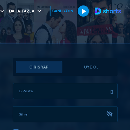
DAHA FAZLA
CANLI YAYIN
GİRİŞ YAP
ÜYE OL
E-Posta
muhteşem ikili
I
Şifre