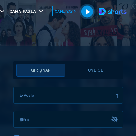
DAHA FAZLA
CANLI YAYIN
GİRİŞ YAP
ÜYE OL
E-Posta
muhteşem ikili
I
Şifre