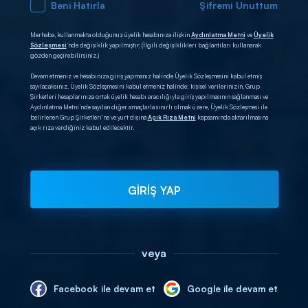
Beni Hatırla
Şifremi Unuttum
Merhaba, kullanmakta olduğunuz üyelik hesabınıza ilişkin
Aydınlatma Metni
ve
Üyelik
Sözleşmesi
’nde değişiklik yapılmıştır. (İlgili değişiklikleri bağlantıları kullanarak
gözden geçirebilirsiniz.)
Devam etmeniz ve hesabınıza giriş yapmanız halinde Üyelik Sözleşmesini kabul etmiş
sayılacaksınız. Üyelik Sözleşmesini kabul etmeniz halinde; kişisel verilerinizin, Grup
Şirketleri hesaplarınıza ortak üyelik hesabı aracılığıyla giriş yapılmasının sağlanması ve
Aydınlatma Metni’nde sayılan diğer amaçlarla sınırlı olmak üzere, Üyelik Sözleşmesi ile
belirlenen Grup Şirketleri’ne ve yurt dışına
Açık Rıza Metni
kapsamında aktarılmasına
açık rıza verdiğiniz kabul edilecektir.
GİRİŞ YAP
veya
Facebook ile devam et
Google ile devam et