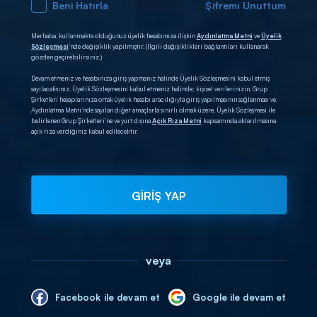
Beni Hatırla
Şifremi Unuttum
Merhaba, kullanmakta olduğunuz üyelik hesabınıza ilişkin
Aydınlatma Metni
ve
Üyelik
Sözleşmesi
’nde değişiklik yapılmıştır. (İlgili değişiklikleri bağlantıları kullanarak
gözden geçirebilirsiniz.)
Devam etmeniz ve hesabınıza giriş yapmanız halinde Üyelik Sözleşmesini kabul etmiş
sayılacaksınız. Üyelik Sözleşmesini kabul etmeniz halinde; kişisel verilerinizin, Grup
Şirketleri hesaplarınıza ortak üyelik hesabı aracılığıyla giriş yapılmasının sağlanması ve
Aydınlatma Metni’nde sayılan diğer amaçlarla sınırlı olmak üzere, Üyelik Sözleşmesi ile
belirlenen Grup Şirketleri’ne ve yurt dışına
Açık Rıza Metni
kapsamında aktarılmasına
açık rıza verdiğiniz kabul edilecektir.
GİRİŞ YAP
veya
Facebook ile devam et
Google ile devam et