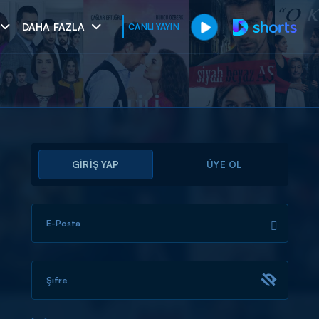
DAHA FAZLA
CANLI YAYIN
GİRİŞ YAP
ÜYE OL
E-Posta
muhteşem ikili
I
Şifre