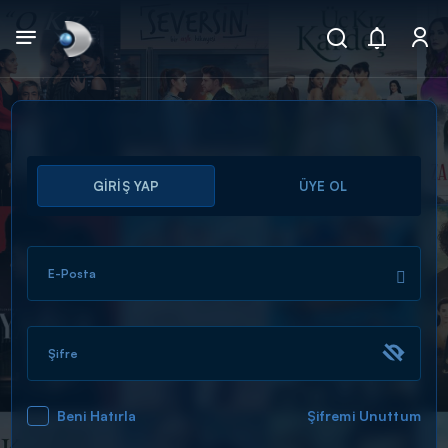
Arama
GİRİŞ YAP
ÜYE OL
muhteşem ikili
ARAMA SONUÇLARI
E-Posta
Şifre
Beni Hatırla
Şifremi Unuttum
DİĞER SONUÇLAR