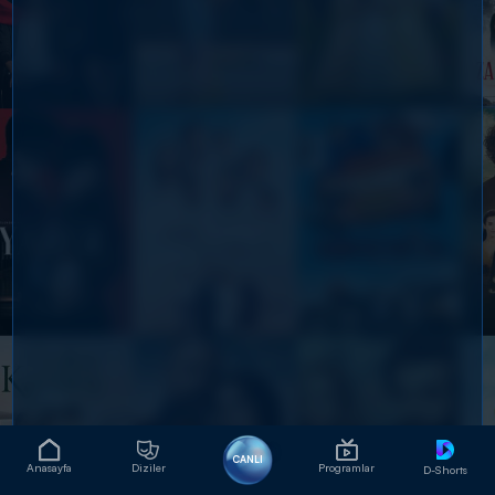
CANLI
Anasayfa
Diziler
Programlar
D-Shorts