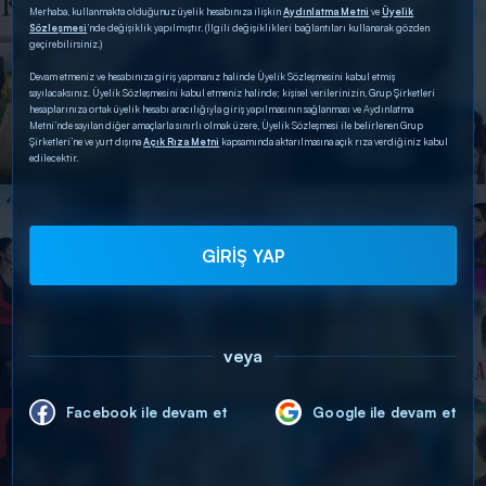
Merhaba, kullanmakta olduğunuz üyelik hesabınıza ilişkin
Aydınlatma Metni
ve
Üyelik
Sözleşmesi
’nde değişiklik yapılmıştır. (İlgili değişiklikleri bağlantıları kullanarak gözden
geçirebilirsiniz.)
Devam etmeniz ve hesabınıza giriş yapmanız halinde Üyelik Sözleşmesini kabul etmiş
sayılacaksınız. Üyelik Sözleşmesini kabul etmeniz halinde; kişisel verilerinizin, Grup Şirketleri
hesaplarınıza ortak üyelik hesabı aracılığıyla giriş yapılmasının sağlanması ve Aydınlatma
Metni’nde sayılan diğer amaçlarla sınırlı olmak üzere, Üyelik Sözleşmesi ile belirlenen Grup
Şirketleri’ne ve yurt dışına
Açık Rıza Metni
kapsamında aktarılmasına açık rıza verdiğiniz kabul
edilecektir.
GİRİŞ YAP
veya
Facebook ile devam et
Google ile devam et