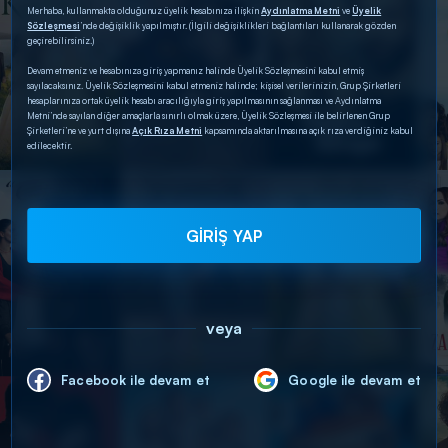
Merhaba, kullanmakta olduğunuz üyelik hesabınıza ilişkin
Aydınlatma Metni
ve
Üyelik
Sözleşmesi
’nde değişiklik yapılmıştır. (İlgili değişiklikleri bağlantıları kullanarak gözden
geçirebilirsiniz.)
Devam etmeniz ve hesabınıza giriş yapmanız halinde Üyelik Sözleşmesini kabul etmiş
sayılacaksınız. Üyelik Sözleşmesini kabul etmeniz halinde; kişisel verilerinizin, Grup Şirketleri
hesaplarınıza ortak üyelik hesabı aracılığıyla giriş yapılmasının sağlanması ve Aydınlatma
Metni’nde sayılan diğer amaçlarla sınırlı olmak üzere, Üyelik Sözleşmesi ile belirlenen Grup
Şirketleri’ne ve yurt dışına
Açık Rıza Metni
kapsamında aktarılmasına açık rıza verdiğiniz kabul
edilecektir.
GİRİŞ YAP
veya
Facebook ile devam et
Google ile devam et