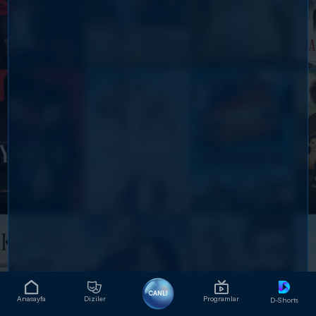
CANLI
Anasayfa
Diziler
Programlar
D-Shorts