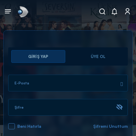
Arama
GİRİŞ YAP
ÜYE OL
muhteşem ikili
ARAMA SONUÇLARI
E-Posta
Şifre
Beni Hatırla
Şifremi Unuttum
DİĞER SONUÇLAR