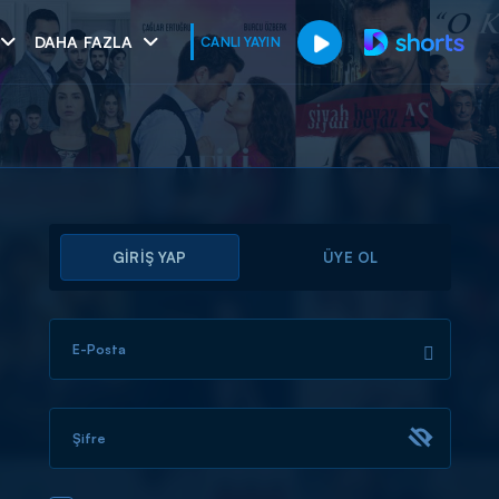
DAHA FAZLA
CANLI YAYIN
GİRİŞ YAP
ÜYE OL
E-Posta
muhteşem ikili
I
Şifre