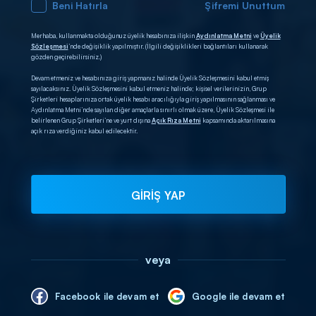
Beni Hatırla
Şifremi Unuttum
Merhaba, kullanmakta olduğunuz üyelik hesabınıza ilişkin
Aydınlatma Metni
ve
Üyelik
Sözleşmesi
’nde değişiklik yapılmıştır. (İlgili değişiklikleri bağlantıları kullanarak
gözden geçirebilirsiniz.)
Devam etmeniz ve hesabınıza giriş yapmanız halinde Üyelik Sözleşmesini kabul etmiş
sayılacaksınız. Üyelik Sözleşmesini kabul etmeniz halinde; kişisel verilerinizin, Grup
Şirketleri hesaplarınıza ortak üyelik hesabı aracılığıyla giriş yapılmasının sağlanması ve
Aydınlatma Metni’nde sayılan diğer amaçlarla sınırlı olmak üzere, Üyelik Sözleşmesi ile
belirlenen Grup Şirketleri’ne ve yurt dışına
Açık Rıza Metni
kapsamında aktarılmasına
açık rıza verdiğiniz kabul edilecektir.
GİRİŞ YAP
veya
Facebook ile devam et
Google ile devam et